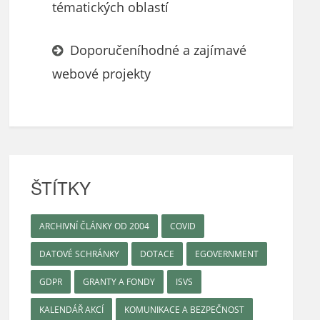
tématických oblastí
Doporučeníhodné a zajímavé
webové projekty
ŠTÍTKY
ARCHIVNÍ ČLÁNKY OD 2004
COVID
DATOVÉ SCHRÁNKY
DOTACE
EGOVERNMENT
GDPR
GRANTY A FONDY
ISVS
KALENDÁŘ AKCÍ
KOMUNIKACE A BEZPEČNOST