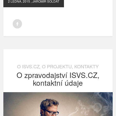
2 LEDNA, 2015
, JAROMÍR SOLDÁT
O ISVS.CZ
O PROJEKTU, KONTAKTY
,
O zpravodajství ISVS.CZ,
kontaktní údaje