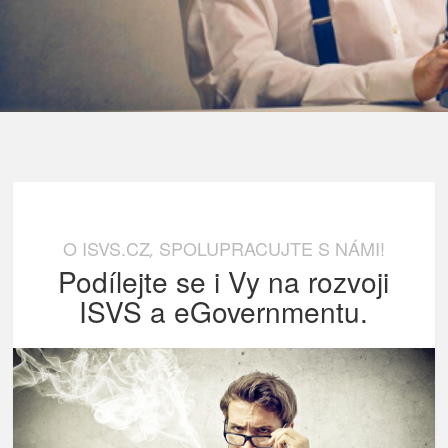
O ISVS.CZ
SPOLUPRACUJTE S NÁMI!
,
Podílejte se i Vy na rozvoji
ISVS a eGovernmentu.