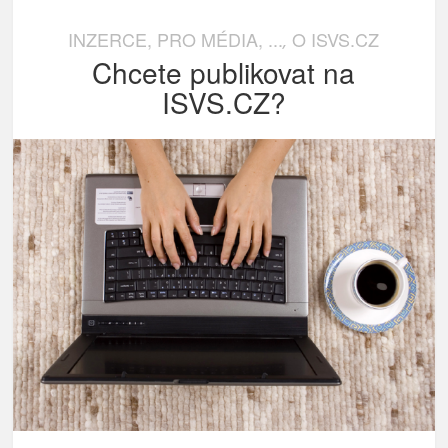
INZERCE, PRO MÉDIA, ...
O ISVS.CZ
,
Chcete publikovat na
ISVS.CZ?