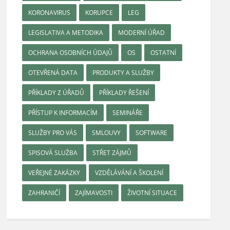
KORONAVIRUS
KORUPCE
LEG
LEGISLATIVA A METODIKA
MODERNÍ ÚŘAD
OCHRANA OSOBNÍCH ÚDAJŮ
OS
OSTATNÍ
OTEVŘENÁ DATA
PRODUKTY A SLUŽBY
PŘÍKLADY Z ÚŘADŮ
PŘÍKLADY ŘEŠENÍ
PŘÍSTUP K INFORMACÍM
SEMINÁŘE
SLUŽBY PRO VÁS
SMLOUVY
SOFTWARE
SPISOVÁ SLUŽBA
STŘET ZÁJMŮ
VEŘEJNÉ ZAKÁZKY
VZDĚLÁVÁNÍ A ŠKOLENÍ
ZAHRANIČÍ
ZAJÍMAVOSTI
ŽIVOTNÍ SITUACE