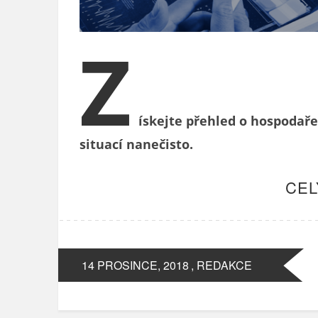
Z
ískejte přehled o hospodaře
situací nanečisto.
CEL
14 PROSINCE, 2018
, REDAKCE