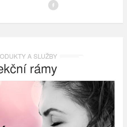
ODUKTY A SLUŽBY
ekční rámy