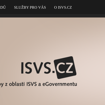
ADŮ
SLUŽBY PRO VÁS
O ISVS.CZ