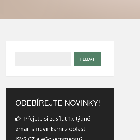
ODEBÍREJTE NOVINKY!
Přejete si zasílat 1x týdně
email s novinkami z oblasti
ISVS.CZ a eGovernmentu?