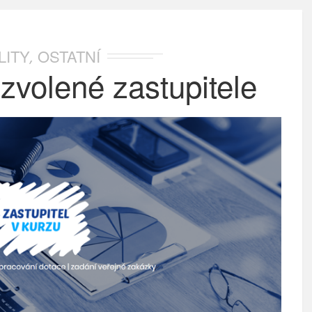
LITY
OSTATNÍ
,
zvolené zastupitele