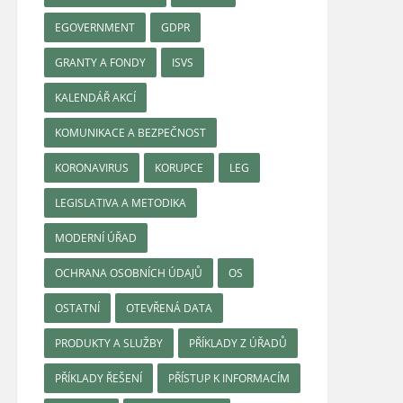
EGOVERNMENT
GDPR
GRANTY A FONDY
ISVS
KALENDÁŘ AKCÍ
KOMUNIKACE A BEZPEČNOST
KORONAVIRUS
KORUPCE
LEG
LEGISLATIVA A METODIKA
MODERNÍ ÚŘAD
OCHRANA OSOBNÍCH ÚDAJŮ
OS
OSTATNÍ
OTEVŘENÁ DATA
PRODUKTY A SLUŽBY
PŘÍKLADY Z ÚŘADŮ
PŘÍKLADY ŘEŠENÍ
PŘÍSTUP K INFORMACÍM