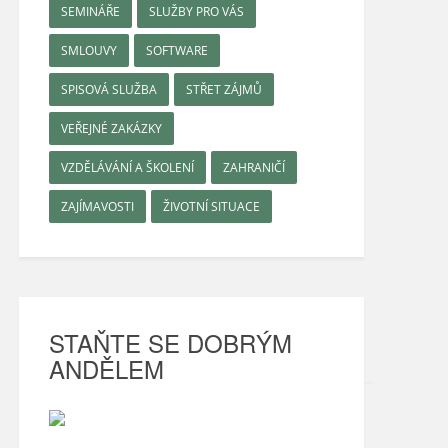
SEMINÁŘE
SLUŽBY PRO VÁS
SMLOUVY
SOFTWARE
SPISOVÁ SLUŽBA
STŘET ZÁJMŮ
VEŘEJNÉ ZAKÁZKY
VZDĚLÁVÁNÍ A ŠKOLENÍ
ZAHRANIČÍ
ZAJÍMAVOSTI
ŽIVOTNÍ SITUACE
STAŇTE SE DOBRÝM
ANDĚLEM