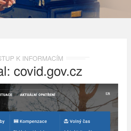
STUP K INFORMACÍM
l: covid.gov.cz