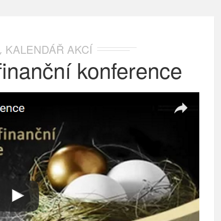
KALENDÁŘ AKCÍ
,
 finanční konference