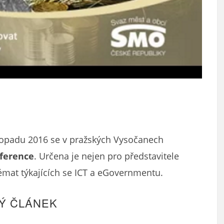
istopadu 2016 se v pražských Vysočanech
nference
. Určena je nejen pro představitele
émat týkajících se ICT a eGovernmentu.
Ý ČLÁNEK