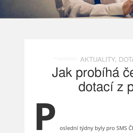
AKTUALITY
DOT
,
Jak probíhá č
dotací z 
P
oslední týdny byly pro SMS Č