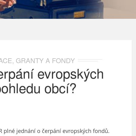
ACE, GRANTY A FONDY
erpání evropských
pohledu obcí?
R plné jednání o čerpání evropských fondů.