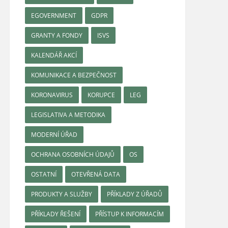
EGOVERNMENT
GDPR
GRANTY A FONDY
ISVS
KALENDÁŘ AKCÍ
KOMUNIKACE A BEZPEČNOST
KORONAVIRUS
KORUPCE
LEG
LEGISLATIVA A METODIKA
MODERNÍ ÚŘAD
OCHRANA OSOBNÍCH ÚDAJŮ
OS
OSTATNÍ
OTEVŘENÁ DATA
PRODUKTY A SLUŽBY
PŘÍKLADY Z ÚŘADŮ
PŘÍKLADY ŘEŠENÍ
PŘÍSTUP K INFORMACÍM