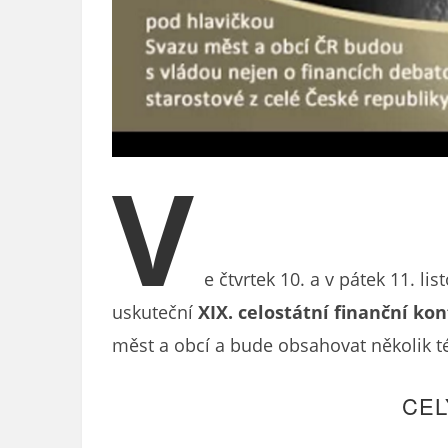
V
e čtvrtek 10. a v pátek 11. l
uskuteční
XIX. celostátní finanční ko
měst a obcí a bude obsahovat několik t
CEL