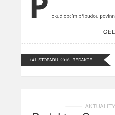
P
okud obcím přibudou povinnos
CEL
14 LISTOPADU, 2016
, REDAKCE
AKTUALIT