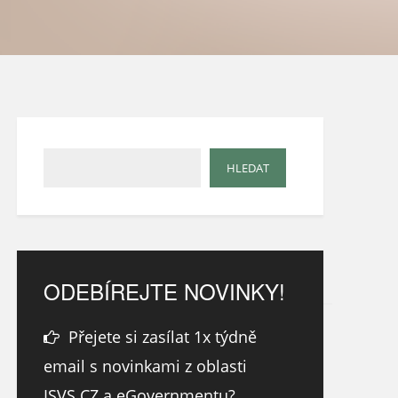
ODEBÍREJTE NOVINKY!
Přejete si zasílat 1x týdně
email s novinkami z oblasti
ISVS.CZ a eGovernmentu?