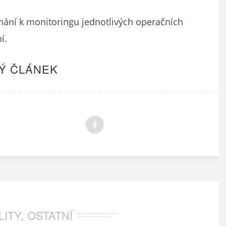
ednání k monitoringu jednotlivých operačních
í.
Ý ČLÁNEK
LITY
OSTATNÍ
,