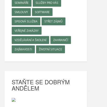
SEMINÁŘE
SLUŽBY PRO VÁS
SMLOUVY
SOFTWARE
SPISOVÁ SLUŽBA
STŘET ZÁJMŮ
VEŘEJNÉ ZAKÁZKY
VZDĚLÁVÁNÍ A ŠKOLENÍ
ZAHRANIČÍ
ZAJÍMAVOSTI
ŽIVOTNÍ SITUACE
STAŇTE SE DOBRÝM
ANDĚLEM