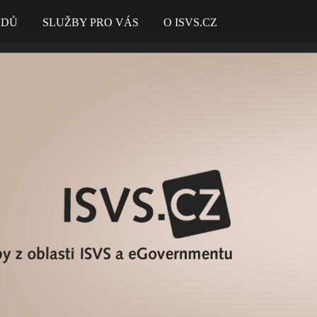
ADŮ
SLUŽBY PRO VÁS
O ISVS.CZ