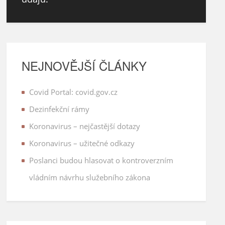
NEJNOVĚJŠÍ ČLÁNKY
Covid Portal: covid.gov.cz
Dezinfekční rámy
Koronavirus – nejčastější dotazy
Koronavirus – užitečné odkazy
Poslanci budou hlasovat o kontroverzním
vládním návrhu služebního zákona