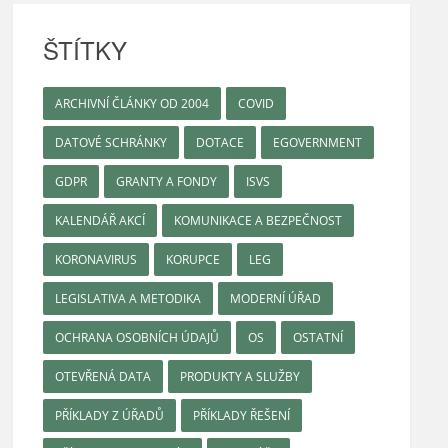
ŠTÍTKY
ARCHIVNÍ ČLÁNKY OD 2004
COVID
DATOVÉ SCHRÁNKY
DOTACE
EGOVERNMENT
GDPR
GRANTY A FONDY
ISVS
KALENDÁŘ AKCÍ
KOMUNIKACE A BEZPEČNOST
KORONAVIRUS
KORUPCE
LEG
LEGISLATIVA A METODIKA
MODERNÍ ÚŘAD
OCHRANA OSOBNÍCH ÚDAJŮ
OS
OSTATNÍ
OTEVŘENÁ DATA
PRODUKTY A SLUŽBY
PŘÍKLADY Z ÚŘADŮ
PŘÍKLADY ŘEŠENÍ