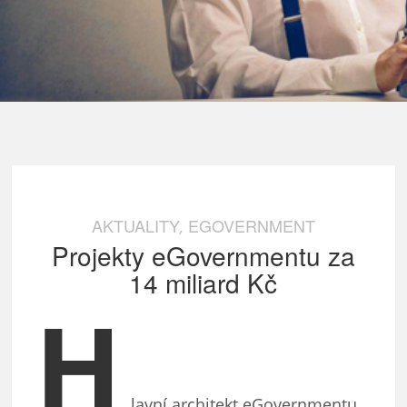
AKTUALITY
EGOVERNMENT
,
Projekty eGovernmentu za
14 miliard Kč
H
lavní architekt eGovernmentu