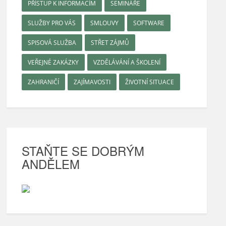
PŘÍSTUP K INFORMACÍM
SEMINÁŘE
SLUŽBY PRO VÁS
SMLOUVY
SOFTWARE
SPISOVÁ SLUŽBA
STŘET ZÁJMŮ
VEŘEJNÉ ZAKÁZKY
VZDĚLÁVÁNÍ A ŠKOLENÍ
ZAHRANIČÍ
ZAJÍMAVOSTI
ŽIVOTNÍ SITUACE
STAŇTE SE DOBRÝM
ANDĚLEM