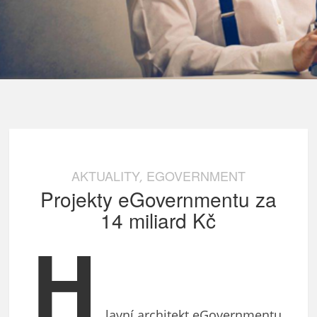
AKTUALITY
EGOVERNMENT
,
Projekty eGovernmentu za
14 miliard Kč
H
lavní architekt eGovernmentu