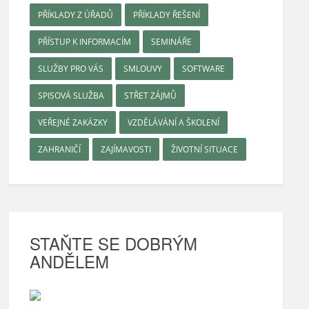
PŘÍKLADY Z ÚŘADŮ
PŘÍKLADY ŘEŠENÍ
PŘÍSTUP K INFORMACÍM
SEMINÁŘE
SLUŽBY PRO VÁS
SMLOUVY
SOFTWARE
SPISOVÁ SLUŽBA
STŘET ZÁJMŮ
VEŘEJNÉ ZAKÁZKY
VZDĚLÁVÁNÍ A ŠKOLENÍ
ZAHRANIČÍ
ZAJÍMAVOSTI
ŽIVOTNÍ SITUACE
STAŇTE SE DOBRÝM
ANDĚLEM