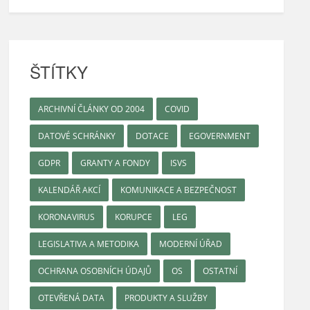
ŠTÍTKY
ARCHIVNÍ ČLÁNKY OD 2004
COVID
DATOVÉ SCHRÁNKY
DOTACE
EGOVERNMENT
GDPR
GRANTY A FONDY
ISVS
KALENDÁŘ AKCÍ
KOMUNIKACE A BEZPEČNOST
KORONAVIRUS
KORUPCE
LEG
LEGISLATIVA A METODIKA
MODERNÍ ÚŘAD
OCHRANA OSOBNÍCH ÚDAJŮ
OS
OSTATNÍ
OTEVŘENÁ DATA
PRODUKTY A SLUŽBY