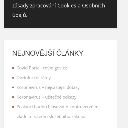
zásady zpracování Cookies a Osobních
údajů.
NEJNOVĚJŠÍ ČLÁNKY
Covid Portal: covid.gov.cz
Dezinfekční rámy
Koronavirus – nejčastější dotazy
Koronavirus – užitečné odkazy
Poslanci budou hlasovat o kontroverzním
vládním návrhu služebního zákona