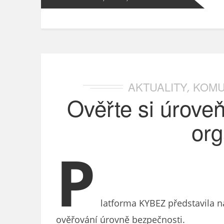
AKTUALITY
KOMU
,
Ověřte si úrove
org
P
latforma KYBEZ představila n
ověřování úrovně bezpečnosti.