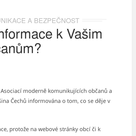
NIKACE A BEZPEČNOST
informace k Vašim
čanům?
Asociací moderně komunikujících občanů a
šina Čechů informována o tom, co se děje v
ce, protože na webové stránky obcí či k