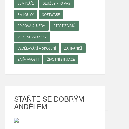
SEMINÁŘE
SLUŽBY PRO VÁS
SMLOUVY
SOFTWARE
SPISOVÁ SLUŽBA
STŘET ZÁJMŮ
VEŘEJNÉ ZAKÁZKY
VZDĚLÁVÁNÍ A ŠKOLENÍ
ZAHRANIČÍ
ZAJÍMAVOSTI
ŽIVOTNÍ SITUACE
STAŇTE SE DOBRÝM
ANDĚLEM