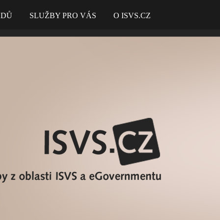
ADŮ
SLUŽBY PRO VÁS
O ISVS.CZ