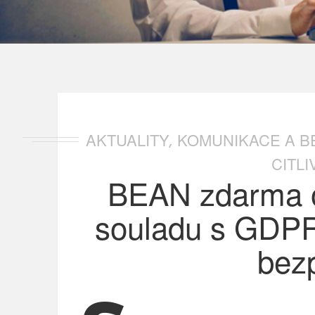
AKTUALITY
KOMUNIKACE A 
,
CITL
BEAN zdarma o
souladu s GDPR 
bez