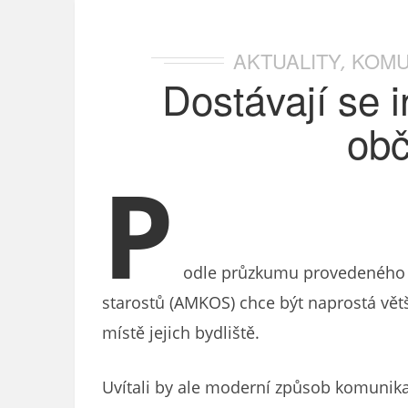
AKTUALITY
KOMU
,
Dostávají se 
ob
P
odle průzkumu provedeného 
starostů (AMKOS) chce být naprostá vět
místě jejich bydliště.
Uvítali by ale moderní způsob komunika