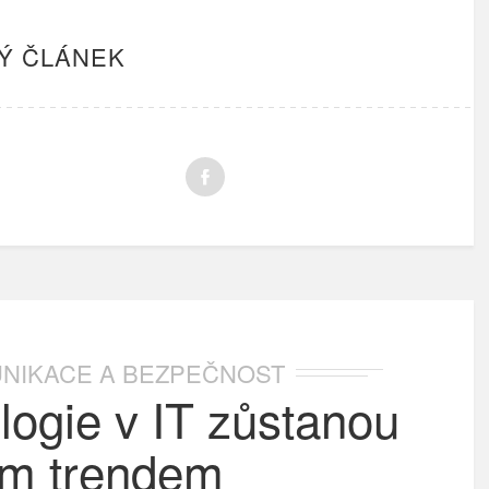
Ý ČLÁNEK
NIKACE A BEZPEČNOST
ologie v IT zůstanou
ým trendem