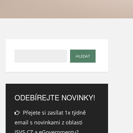
ODEBÍREJTE NOVINKY!
Přejete si zasílat 1x týdně
email s novinkami z oblasti
ISVS.CZ a eGovernmentu?