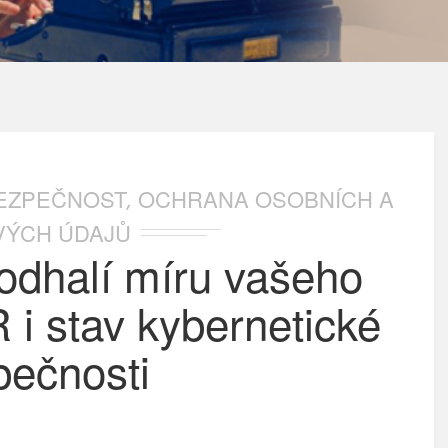
BEZPEČNOST
OCHRANA OSOBNÍCH A
,
IVÝCH ÚDAJŮ
dhalí míru vašeho
i stav kybernetické
pečnosti