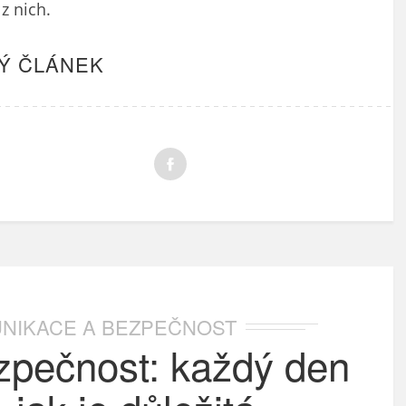
z nich.
Ý ČLÁNEK
NIKACE A BEZPEČNOST
zpečnost: každý den