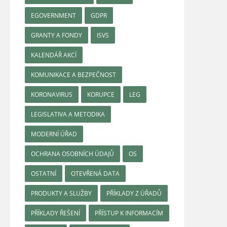
EGOVERNMENT
GDPR
GRANTY A FONDY
ISVS
KALENDÁŘ AKCÍ
KOMUNIKACE A BEZPEČNOST
KORONAVIRUS
KORUPCE
LEG
LEGISLATIVA A METODIKA
MODERNÍ ÚŘAD
OCHRANA OSOBNÍCH ÚDAJŮ
OS
OSTATNÍ
OTEVŘENÁ DATA
PRODUKTY A SLUŽBY
PŘÍKLADY Z ÚŘADŮ
PŘÍKLADY ŘEŠENÍ
PŘÍSTUP K INFORMACÍM