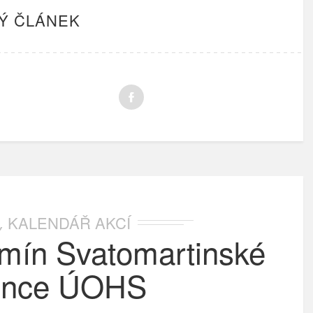
Ý ČLÁNEK
KALENDÁŘ AKCÍ
,
rmín Svatomartinské
ence ÚOHS