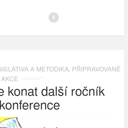
GISLATIVA A METODIKA
PŘIPRAVOVANÉ
,
AKCE
 konat další ročník
 konference