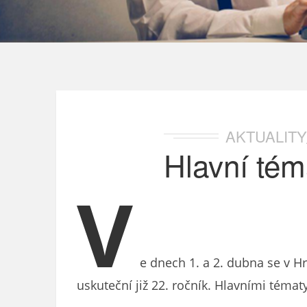
AKTUALITY
Hlavní té
V
e dnech 1. a 2. dubna se v H
uskuteční již 22. ročník. Hlavními téma