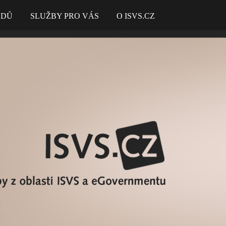
ADŮ
SLUŽBY PRO VÁS
O ISVS.CZ