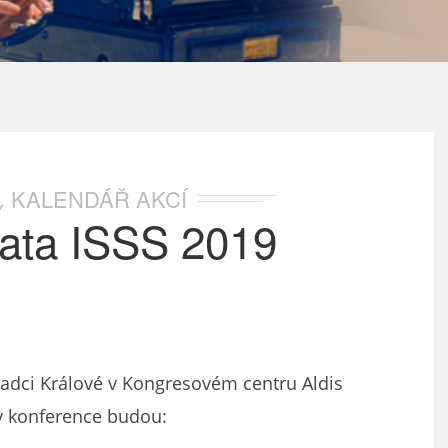
KALENDÁŘ AKCÍ
,
mata ISSS 2019
radci Králové v Kongresovém centru Aldis
ty konference budou: