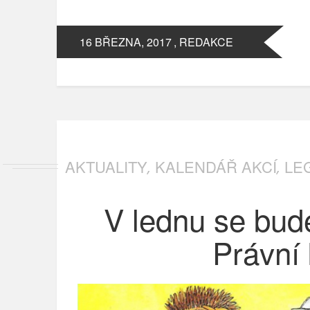
16 BŘEZNA, 2017
, REDAKCE
AKTUALITY
KALENDÁŘ AKCÍ
LE
,
,
V lednu se bude
Právní