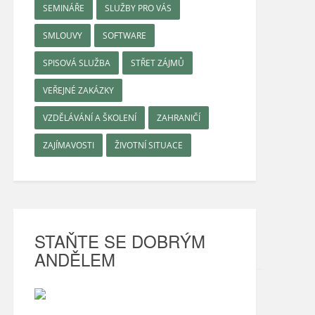
SEMINÁŘE
SLUŽBY PRO VÁS
SMLOUVY
SOFTWARE
SPISOVÁ SLUŽBA
STŘET ZÁJMŮ
VEŘEJNÉ ZAKÁZKY
VZDĚLÁVÁNÍ A ŠKOLENÍ
ZAHRANIČÍ
ZAJÍMAVOSTI
ŽIVOTNÍ SITUACE
STAŇTE SE DOBRÝM
ANDĚLEM