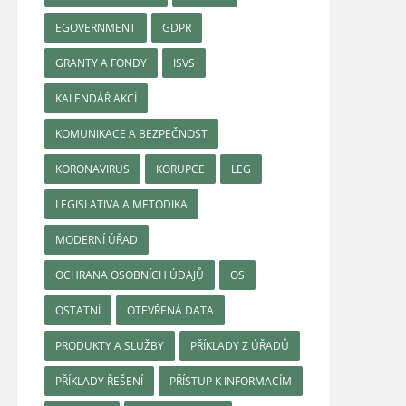
EGOVERNMENT
GDPR
GRANTY A FONDY
ISVS
KALENDÁŘ AKCÍ
KOMUNIKACE A BEZPEČNOST
KORONAVIRUS
KORUPCE
LEG
LEGISLATIVA A METODIKA
MODERNÍ ÚŘAD
OCHRANA OSOBNÍCH ÚDAJŮ
OS
OSTATNÍ
OTEVŘENÁ DATA
PRODUKTY A SLUŽBY
PŘÍKLADY Z ÚŘADŮ
PŘÍKLADY ŘEŠENÍ
PŘÍSTUP K INFORMACÍM