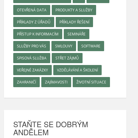
OTEVŘENÁ DATA
PRODUKTY A SLUŽBY
PŘÍKLADY Z ÚŘADŮ
PŘÍKLADY ŘEŠENÍ
PŘÍSTUP K INFORMACÍM
SEMINÁŘE
SLUŽBY PRO VÁS
SMLOUVY
SOFTWARE
SPISOVÁ SLUŽBA
STŘET ZÁJMŮ
VEŘEJNÉ ZAKÁZKY
VZDĚLÁVÁNÍ A ŠKOLENÍ
ZAHRANIČÍ
ZAJÍMAVOSTI
ŽIVOTNÍ SITUACE
STAŇTE SE DOBRÝM
ANDĚLEM