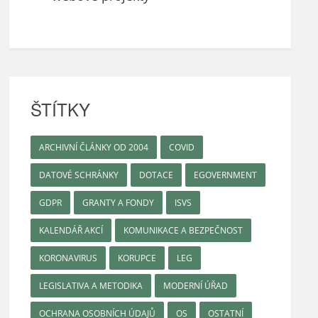
ŠTÍTKY
ARCHIVNÍ ČLÁNKY OD 2004
COVID
DATOVÉ SCHRÁNKY
DOTACE
EGOVERNMENT
GDPR
GRANTY A FONDY
ISVS
KALENDÁŘ AKCÍ
KOMUNIKACE A BEZPEČNOST
KORONAVIRUS
KORUPCE
LEG
LEGISLATIVA A METODIKA
MODERNÍ ÚŘAD
OCHRANA OSOBNÍCH ÚDAJŮ
OS
OSTATNÍ