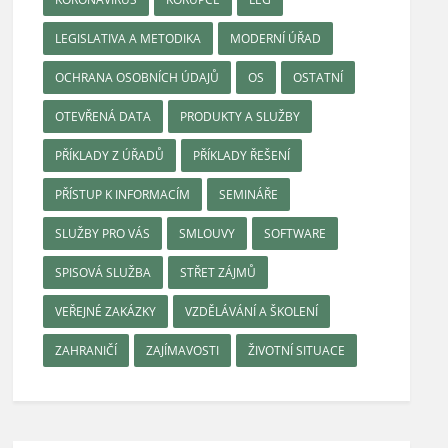
LEGISLATIVA A METODIKA
MODERNÍ ÚŘAD
OCHRANA OSOBNÍCH ÚDAJŮ
OS
OSTATNÍ
OTEVŘENÁ DATA
PRODUKTY A SLUŽBY
PŘÍKLADY Z ÚŘADŮ
PŘÍKLADY ŘEŠENÍ
PŘÍSTUP K INFORMACÍM
SEMINÁŘE
SLUŽBY PRO VÁS
SMLOUVY
SOFTWARE
SPISOVÁ SLUŽBA
STŘET ZÁJMŮ
VEŘEJNÉ ZAKÁZKY
VZDĚLÁVÁNÍ A ŠKOLENÍ
ZAHRANIČÍ
ZAJÍMAVOSTI
ŽIVOTNÍ SITUACE