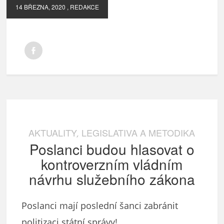
14 BŘEZNA, 2020
, REDAKCE
AKTUALITY
LEGISLATIVA A METODIKA
,
Poslanci budou hlasovat o
kontroverzním vládním
návrhu služebního zákona
Poslanci mají poslední šanci zabránit
politizaci státní správy!