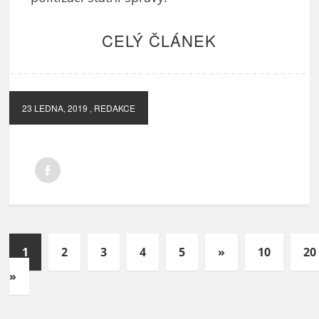
CELÝ ČLÁNEK
23 LEDNA, 2019
, REDAKCE
1
2
3
4
5
»
10
20
»