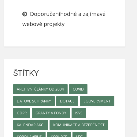
Doporučeníhodné a zajímavé
webové projekty
ŠTÍTKY
ARCHIVNÍ ČLÁNKY OD 2004
COVID
DATOVÉ SCHRÁNKY
DOTACE
EGOVERNMENT
GDPR
GRANTY A FONDY
ISVS
KALENDÁŘ AKCÍ
KOMUNIKACE A BEZPEČNOST
KORONAVIRUS
KORUPCE
LEG