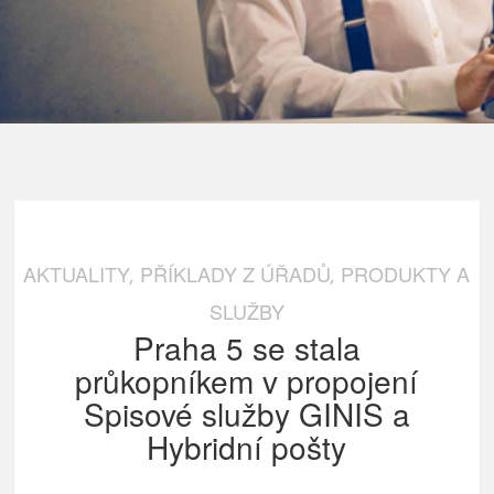
AKTUALITY
PŘÍKLADY Z ÚŘADŮ
PRODUKTY A
,
,
SLUŽBY
Praha 5 se stala
průkopníkem v propojení
Spisové služby GINIS a
Hybridní pošty