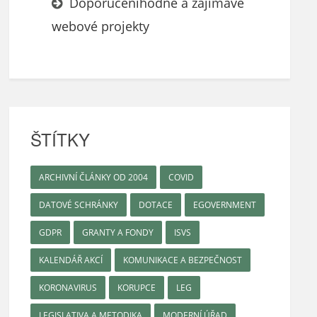
Doporučeníhodné a zajímavé
webové projekty
ŠTÍTKY
ARCHIVNÍ ČLÁNKY OD 2004
COVID
DATOVÉ SCHRÁNKY
DOTACE
EGOVERNMENT
GDPR
GRANTY A FONDY
ISVS
KALENDÁŘ AKCÍ
KOMUNIKACE A BEZPEČNOST
KORONAVIRUS
KORUPCE
LEG
LEGISLATIVA A METODIKA
MODERNÍ ÚŘAD