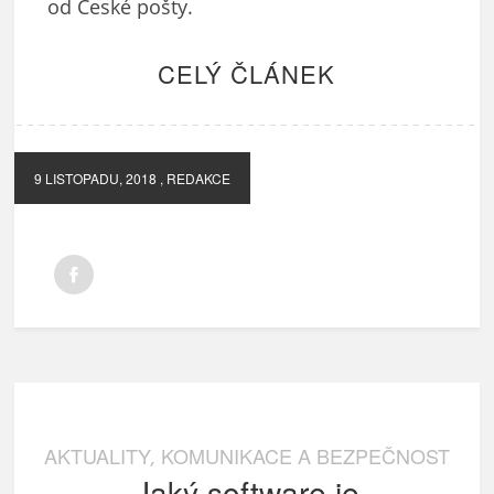
od České pošty.
CELÝ ČLÁNEK
9 LISTOPADU, 2018
, REDAKCE
AKTUALITY
KOMUNIKACE A BEZPEČNOST
,
Jaký software je