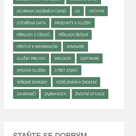
OCHRANA OSOBNÍCH ÚDAJŮ
OS
OSTATNÍ
OTEVŘENÁ DATA
PRODUKTY A SLUŽBY
PŘÍKLADY Z ÚŘADŮ
PŘÍKLADY ŘEŠENÍ
PŘÍSTUP K INFORMACÍM
SEMINÁŘE
SLUŽBY PRO VÁS
SMLOUVY
SOFTWARE
SPISOVÁ SLUŽBA
STŘET ZÁJMŮ
VEŘEJNÉ ZAKÁZKY
VZDĚLÁVÁNÍ A ŠKOLENÍ
ZAHRANIČÍ
ZAJÍMAVOSTI
ŽIVOTNÍ SITUACE
STAŇTE SE DOBRÝM