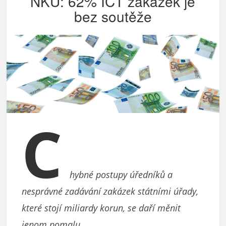
NKÚ: 62% ICT zakázek je
bez soutěže
C
hybné postupy úředníků a
nesprávné zadávání zakázek státními úřady,
které stojí miliardy korun, se daří měnit
jenom pomalu.