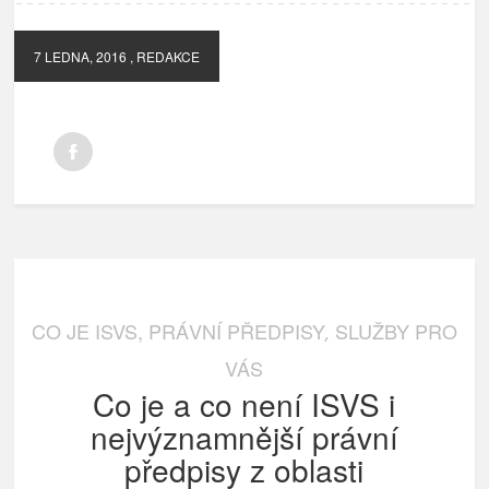
7 LEDNA, 2016
, REDAKCE
CO JE ISVS, PRÁVNÍ PŘEDPISY
SLUŽBY PRO
,
VÁS
Co je a co není ISVS i
nejvýznamnější právní
předpisy z oblasti