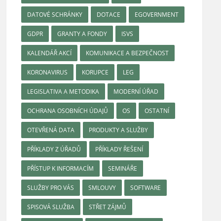
DATOVÉ SCHRÁNKY
DOTACE
EGOVERNMENT
GDPR
GRANTY A FONDY
ISVS
KALENDÁŘ AKCÍ
KOMUNIKACE A BEZPEČNOST
KORONAVIRUS
KORUPCE
LEG
LEGISLATIVA A METODIKA
MODERNÍ ÚŘAD
OCHRANA OSOBNÍCH ÚDAJŮ
OS
OSTATNÍ
OTEVŘENÁ DATA
PRODUKTY A SLUŽBY
PŘÍKLADY Z ÚŘADŮ
PŘÍKLADY ŘEŠENÍ
PŘÍSTUP K INFORMACÍM
SEMINÁŘE
SLUŽBY PRO VÁS
SMLOUVY
SOFTWARE
SPISOVÁ SLUŽBA
STŘET ZÁJMŮ