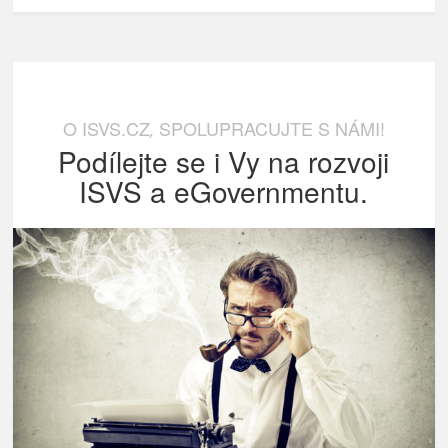
O ISVS.CZ
SPOLUPRACUJTE S NÁMI!
,
Podílejte se i Vy na rozvoji
ISVS a eGovernmentu.