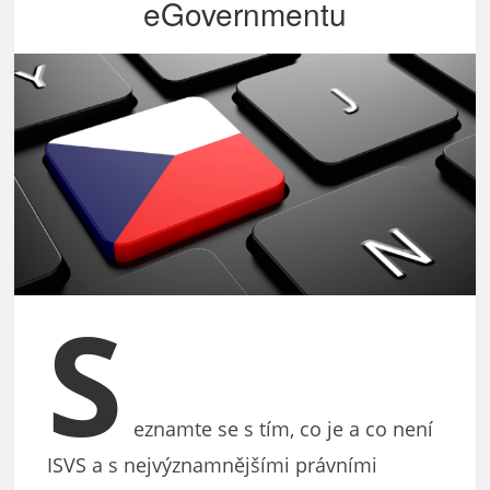
eGovernmentu
S
eznamte se s tím, co je a co není
ISVS a s nejvýznamnějšími právními