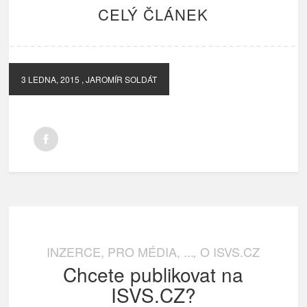
CELÝ ČLÁNEK
3 LEDNA, 2015
, JAROMÍR SOLDÁT
INZERCE, PRO MÉDIA, ...
O ISVS.CZ
,
Chcete publikovat na
ISVS.CZ?