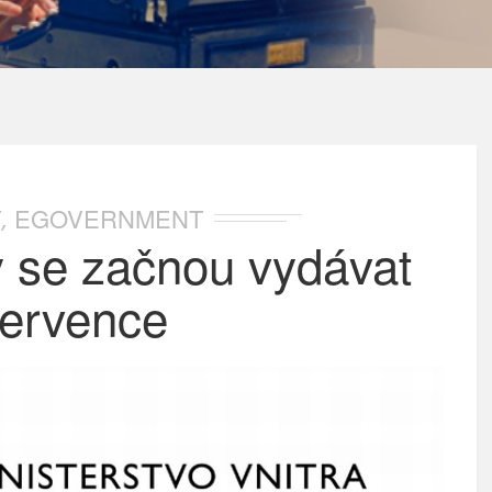
Y
EGOVERNMENT
,
 se začnou vydávat
července