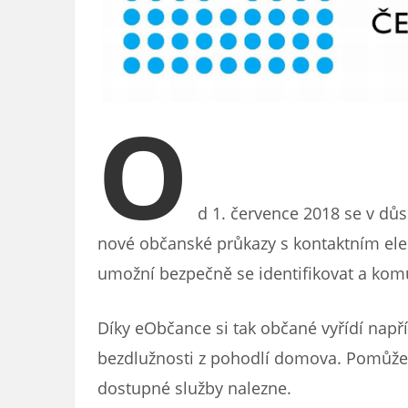
O
d 1. července 2018 se v dů
nové občanské průkazy s kontaktním el
umožní bezpečně se identifikovat a komu
Díky eObčance si tak občané vyřídí napřík
bezdlužnosti z pohodlí domova. Pomůže 
dostupné služby nalezne.