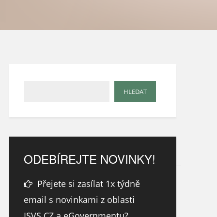
ODEBÍREJTE NOVINKY!
Přejete si zasílat 1x týdně
email s novinkami z oblasti
ISVS.CZ a eGovernmentu?