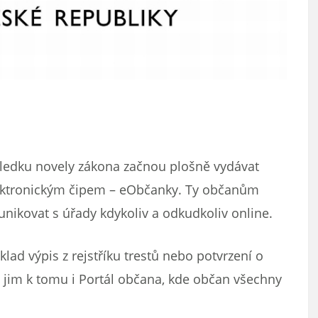
sledku novely zákona začnou plošně vydávat
ektronickým čipem – eObčanky. Ty občanům
nikovat s úřady kdykoliv a odkudkoliv online.
lad výpis z rejstříku trestů nebo potvrzení o
jim k tomu i Portál občana, kde občan všechny