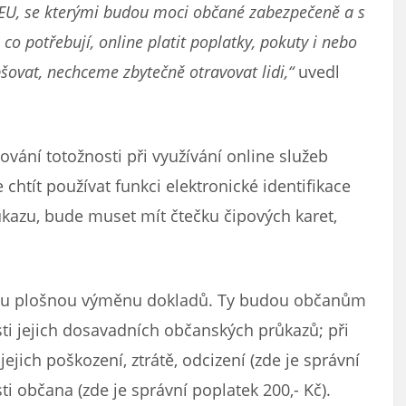
 EU, se kterými budou moci občané zabezpečeně a s
co potřebují, online platit poplatky, pokuty i nebo
šovat, nechceme zbytečně otravovat lidi,“
uvedl
vání totožnosti při využívání online služeb
chtít používat funkci elektronické identifikace
azu, bude muset mít čtečku čipových karet,
u plošnou výměnu dokladů. Ty budou občanům
ti jejich dosavadních občanských průkazů; při
jich poškození, ztrátě, odcizení (zde je správní
i občana (zde je správní poplatek 200,- Kč).