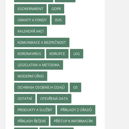
EGOVERNMENT
GDPR
GRANTY A FONDY
ISVS
KALENDÁŘ AKCÍ
KOMUNIKACE A BEZPEČNOST
KORONAVIRUS
KORUPCE
LEG
LEGISLATIVA A METODIKA
MODERNÍ ÚŘAD
OCHRANA OSOBNÍCH ÚDAJŮ
OS
OSTATNÍ
OTEVŘENÁ DATA
PRODUKTY A SLUŽBY
PŘÍKLADY Z ÚŘADŮ
PŘÍKLADY ŘEŠENÍ
PŘÍSTUP K INFORMACÍM