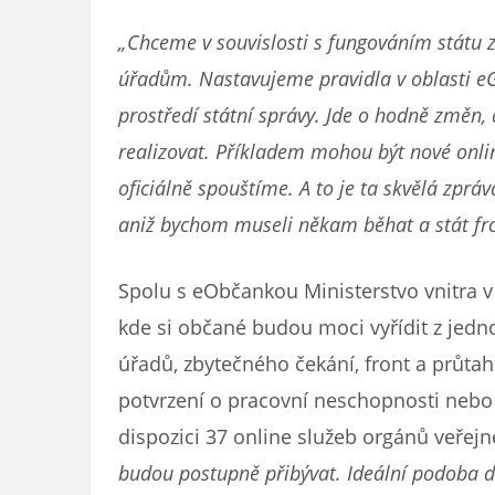
„Chceme v souvislosti s fungováním státu 
úřadům. Nastavujeme pravidla v oblasti e
prostředí státní správy. Jde o hodně změn,
realizovat. Příkladem mohou být nové onlin
oficiálně spouštíme. A to je ta skvělá zprá
aniž bychom museli někam běhat a stát fro
Spolu s eObčankou Ministerstvo vnitra v
kde si občané budou moci vyřídit z jedn
úřadů, zbytečného čekání, front a průtah
potvrzení o pracovní neschopnosti nebo zí
dispozici 37 online služeb orgánů veřej
budou postupně přibývat. Ideální podoba di