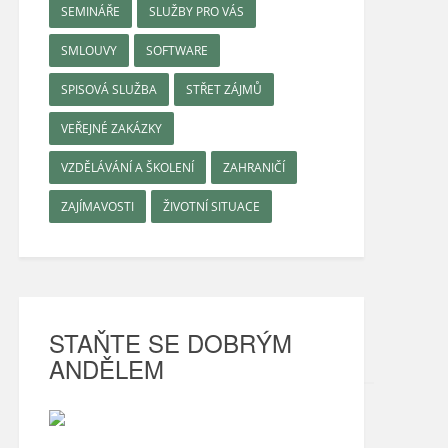
SEMINÁŘE
SLUŽBY PRO VÁS
SMLOUVY
SOFTWARE
SPISOVÁ SLUŽBA
STŘET ZÁJMŮ
VEŘEJNÉ ZAKÁZKY
VZDĚLÁVÁNÍ A ŠKOLENÍ
ZAHRANIČÍ
ZAJÍMAVOSTI
ŽIVOTNÍ SITUACE
STAŇTE SE DOBRÝM
ANDĚLEM