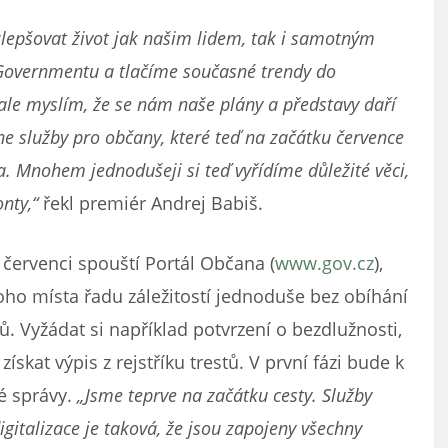
zlepšovat život jak našim lidem, tak i samotným
Governmentu a tlačíme současné trendy do
 ale myslím, že se nám naše plány a představy daří
e služby pro občany, které teď na začátku července
va. Mnohem jednodušeji si teď vyřídíme důležité věci,
nty,“
řekl premiér Andrej Babiš.
 červenci spouští Portál Občana (
www.gov.cz
),
oho místa řadu záležitostí jednoduše bez obíhání
ů. Vyžádat si například potvrzení o bezdlužnosti,
skat výpis z rejstříku trestů. V první fázi bude k
né správy.
„Jsme teprve na začátku cesty. Služby
gitalizace je taková, že jsou zapojeny všechny