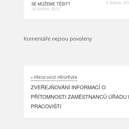
4 dubna, 20
SE MŮŽEME TĚŠIT?
26 května, 2015
Komentáře nejsou povoleny
« PŘEDCHOZÍ PŘÍSPĚVEK
ZVEŘEJŇOVÁNÍ INFORMACÍ O
PŘÍTOMNOSTI ZAMĚSTNANCŮ ÚŘADU 
PRACOVIŠTI