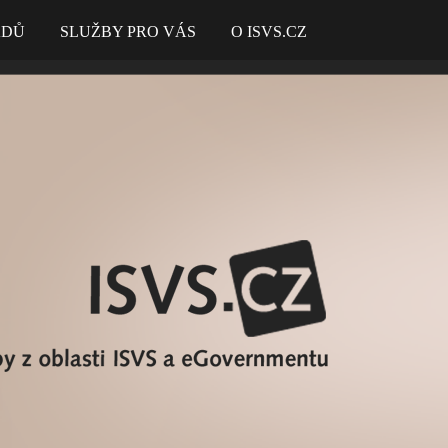
ADŮ
SLUŽBY PRO VÁS
O ISVS.CZ