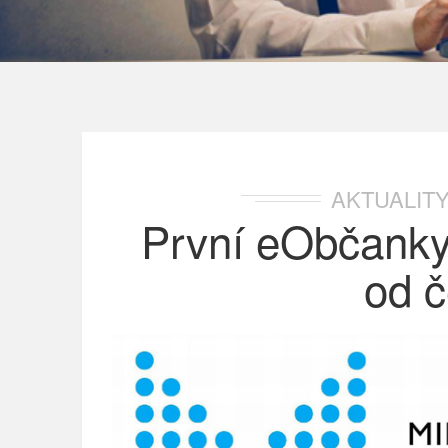
AKTUALIT
První eObčanky
od 