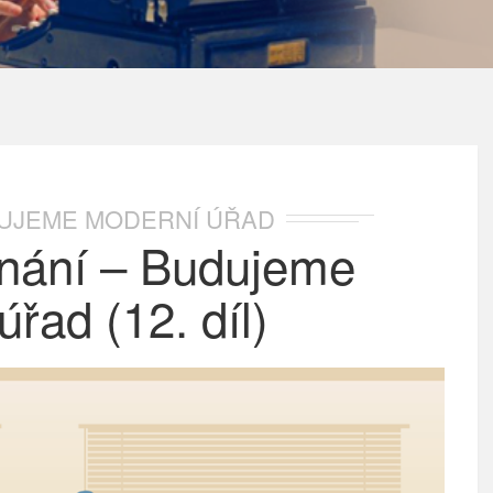
UJEME MODERNÍ ÚŘAD
dnání – Budujeme
řad (12. díl)