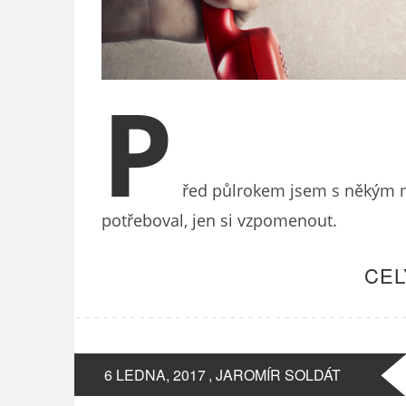
P
řed půlrokem jsem s někým ml
potřeboval, jen si vzpomenout.
CEL
6 LEDNA, 2017
, JAROMÍR SOLDÁT