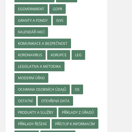
EGOVERNMENT
GDPR
GRANTY A FONDY
ISVS
KALENDÁŘ AKCÍ
KOMUNIKACE A BEZPEČNOST
KORONAVIRUS
KORUPCE
LEG
LEGISLATIVA A METODIKA
MODERNÍ ÚŘAD
OCHRANA OSOBNÍCH ÚDAJŮ
OS
OSTATNÍ
OTEVŘENÁ DATA
PRODUKTY A SLUŽBY
PŘÍKLADY Z ÚŘADŮ
PŘÍKLADY ŘEŠENÍ
PŘÍSTUP K INFORMACÍM