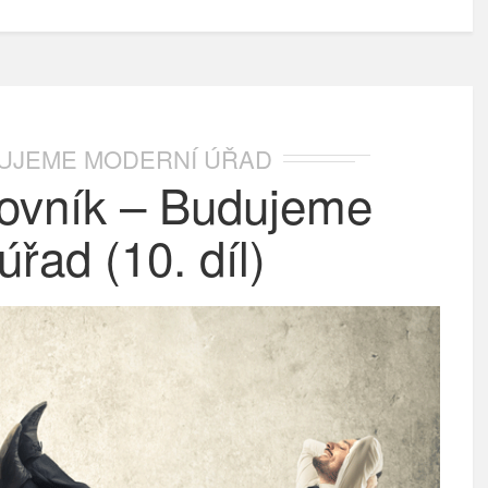
UJEME MODERNÍ ÚŘAD
lovník – Budujeme
řad (10. díl)