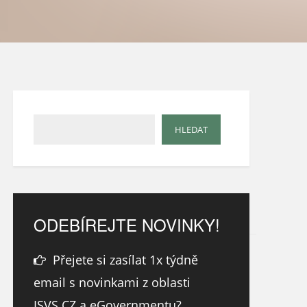
ODEBÍREJTE NOVINKY!
Přejete si zasílat 1x týdně
email s novinkami z oblasti
ISVS.CZ a eGovernmentu?