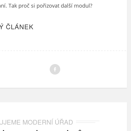
ání. Tak proč si pořizovat další modul?
Ý ČLÁNEK
UJEME MODERNÍ ÚŘAD