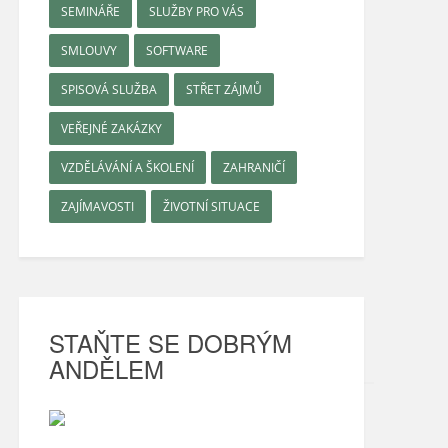
SEMINÁŘE
SLUŽBY PRO VÁS
SMLOUVY
SOFTWARE
SPISOVÁ SLUŽBA
STŘET ZÁJMŮ
VEŘEJNÉ ZAKÁZKY
VZDĚLÁVÁNÍ A ŠKOLENÍ
ZAHRANIČÍ
ZAJÍMAVOSTI
ŽIVOTNÍ SITUACE
STAŇTE SE DOBRÝM
ANDĚLEM