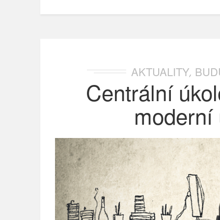
AKTUALITY
BUD
,
Centrální úko
moderní ú