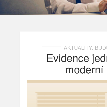
AKTUALITY
BUD
,
Evidence je
moderní ú