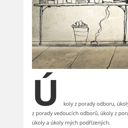
Ú
koly z porady odboru, úkoly
z porady vedoucích odborů, úkoly z pora
úkoly a úkoly mých podřízených.