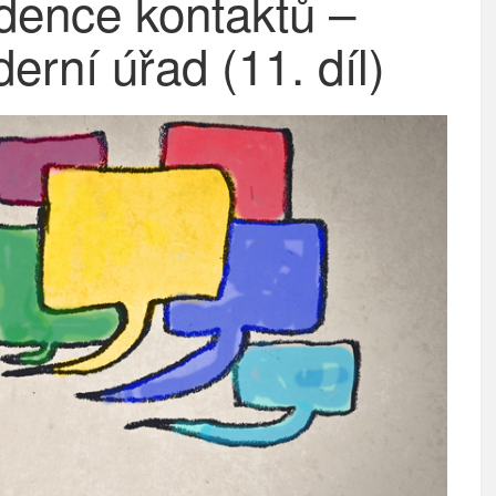
idence kontaktů –
rní úřad (11. díl)