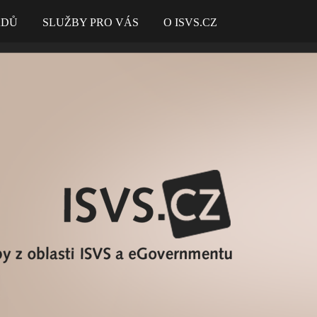
ADŮ
SLUŽBY PRO VÁS
O ISVS.CZ