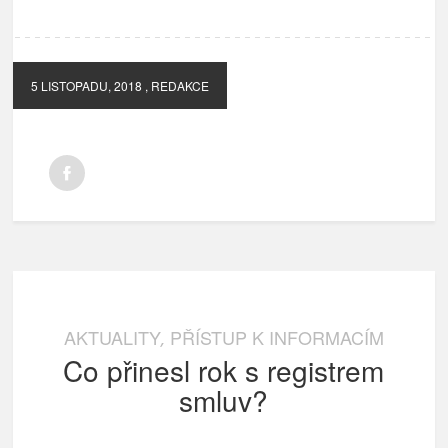
5 LISTOPADU, 2018
, REDAKCE
AKTUALITY
PŘÍSTUP K INFORMACÍM
,
Co přinesl rok s registrem
smluv?