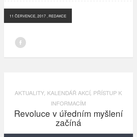
11 ČERVENCE, 2017
, REDAKCE
AKTUALITY
KALENDÁŘ AKCÍ
PŘÍSTUP K
,
,
INFORMACÍM
Revoluce v úředním myšlení
začíná