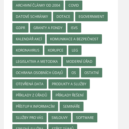
ARCHIVNÍ ČLÁNKY OD 2004
COVID
DATOVÉ SCHRÁNKY
DOTACE
EGOVERNMENT
GDPR
GRANTY A FONDY
ISVS
KALENDÁŘ AKCÍ
KOMUNIKACE A BEZPEČNOST
KORONAVIRUS
KORUPCE
LEG
LEGISLATIVA A METODIKA
MODERNÍ ÚŘAD
OCHRANA OSOBNÍCH ÚDAJŮ
OS
OSTATNÍ
OTEVŘENÁ DATA
PRODUKTY A SLUŽBY
PŘÍKLADY Z ÚŘADŮ
PŘÍKLADY ŘEŠENÍ
PŘÍSTUP K INFORMACÍM
SEMINÁŘE
SLUŽBY PRO VÁS
SMLOUVY
SOFTWARE
SPISOVÁ SLUŽBA
STŘET ZÁJMŮ