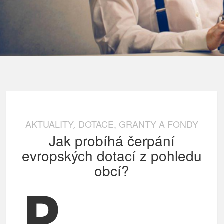
AKTUALITY
DOTACE, GRANTY A FONDY
,
Jak probíhá čerpání
evropských dotací z pohledu
obcí?
P