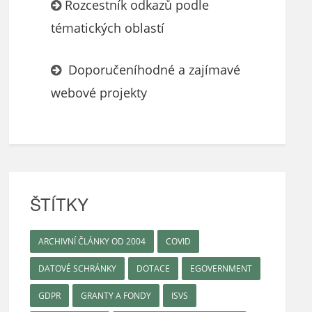
Rozcestník odkazů podle
tématických oblastí
Doporučeníhodné a zajímavé
webové projekty
ŠTÍTKY
ARCHIVNÍ ČLÁNKY OD 2004
COVID
DATOVÉ SCHRÁNKY
DOTACE
EGOVERNMENT
GDPR
GRANTY A FONDY
ISVS