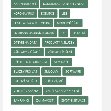
KALENDÁŘ AKCÍ
KOMUNIKACE A BEZPEČNOST
KORONAVIRUS
KORUPCE
LEG
LEGISLATIVA A METODIKA
MODERNÍ ÚŘAD
OCHRANA OSOBNÍCH ÚDAJŮ
OS
OSTATNÍ
OTEVŘENÁ DATA
PRODUKTY A SLUŽBY
PŘÍKLADY Z ÚŘADŮ
PŘÍKLADY ŘEŠENÍ
PŘÍSTUP K INFORMACÍM
SEMINÁŘE
SLUŽBY PRO VÁS
SMLOUVY
SOFTWARE
SPISOVÁ SLUŽBA
STŘET ZÁJMŮ
VEŘEJNÉ ZAKÁZKY
VZDĚLÁVÁNÍ A ŠKOLENÍ
ZAHRANIČÍ
ZAJÍMAVOSTI
ŽIVOTNÍ SITUACE