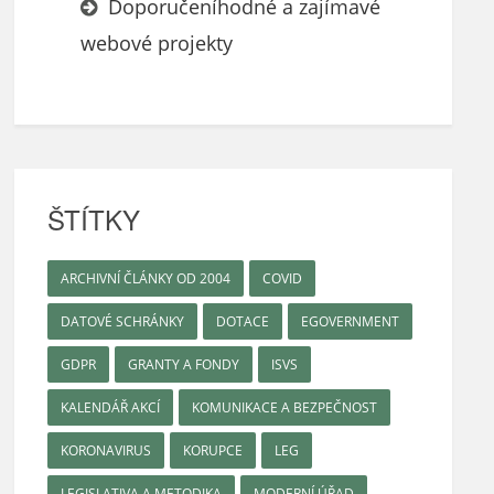
Doporučeníhodné a zajímavé
webové projekty
ŠTÍTKY
ARCHIVNÍ ČLÁNKY OD 2004
COVID
DATOVÉ SCHRÁNKY
DOTACE
EGOVERNMENT
GDPR
GRANTY A FONDY
ISVS
KALENDÁŘ AKCÍ
KOMUNIKACE A BEZPEČNOST
KORONAVIRUS
KORUPCE
LEG
LEGISLATIVA A METODIKA
MODERNÍ ÚŘAD