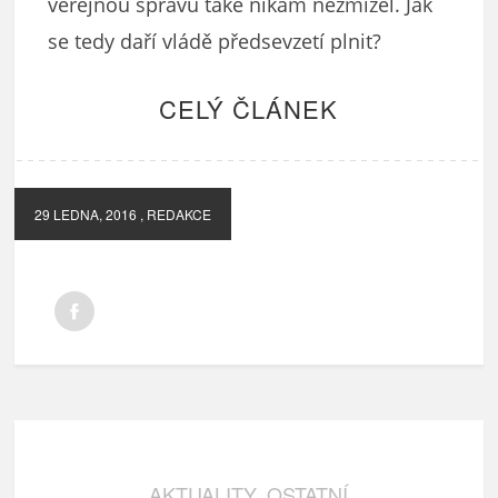
veřejnou správu také nikam nezmizel. Jak
se tedy daří vládě předsevzetí plnit?
CELÝ ČLÁNEK
29 LEDNA, 2016
, REDAKCE
AKTUALITY
OSTATNÍ
,