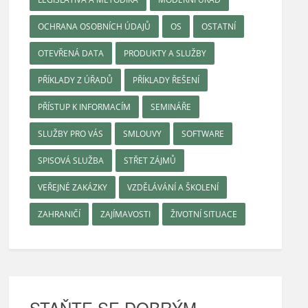
OCHRANA OSOBNÍCH ÚDAJŮ
OS
OSTATNÍ
OTEVŘENÁ DATA
PRODUKTY A SLUŽBY
PŘÍKLADY Z ÚŘADŮ
PŘÍKLADY ŘEŠENÍ
PŘÍSTUP K INFORMACÍM
SEMINÁŘE
SLUŽBY PRO VÁS
SMLOUVY
SOFTWARE
SPISOVÁ SLUŽBA
STŘET ZÁJMŮ
VEŘEJNÉ ZAKÁZKY
VZDĚLÁVÁNÍ A ŠKOLENÍ
ZAHRANIČÍ
ZAJÍMAVOSTI
ŽIVOTNÍ SITUACE
STAŇTE SE DOBRÝM