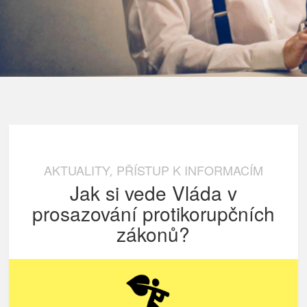
AKTUALITY
PŘÍSTUP K INFORMACÍM
,
Jak si vede Vláda v
prosazování protikorupčních
zákonů?