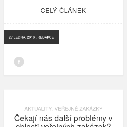
CELÝ ČLÁNEK
27 LEDNA, 2016
, REDAKCE
AKTUALITY
VEŘEJNÉ ZAKÁZKY
,
Čekají nás další problémy v
oblasti veřejných zakázek?