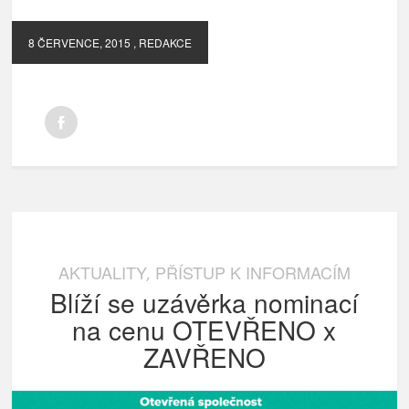
8 ČERVENCE, 2015
, REDAKCE
AKTUALITY
PŘÍSTUP K INFORMACÍM
,
Blíží se uzávěrka nominací
na cenu OTEVŘENO x
ZAVŘENO