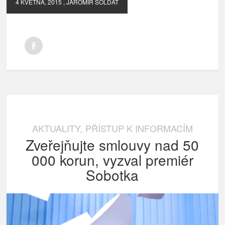
4 KVĚTNA, 2015
, JAROMÍR SOLDÁT
AKTUALITY
PŘÍSTUP K INFORMACÍM
,
Zveřejňujte smlouvy nad 50
000 korun, vyzval premiér
Sobotka