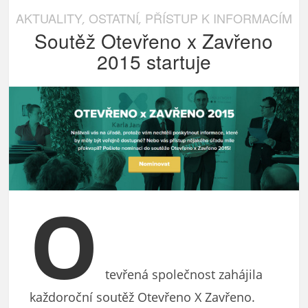
AKTUALITY
OSTATNÍ
PŘÍSTUP K INFORMACÍM
,
,
Soutěž Otevřeno x Zavřeno
2015 startuje
O
tevřená společnost zahájila
každoroční soutěž Otevřeno X Zavřeno.