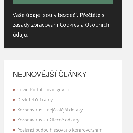
Vaše údaje jsou v bezpečí. Přečtěte si
zásady zpracování Cookies a Osobních
údajů.
NEJNOVĚJŠÍ ČLÁNKY
Covid Portal: covid.gov.cz
Dezinfekční rámy
Koronavirus – nejčastější dotazy
Koronavirus – užitečné odkazy
Poslanci budou hlasovat o kontroverzním