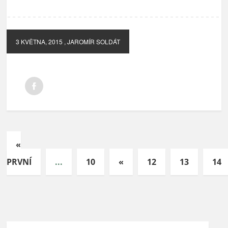
3 KVĚTNA, 2015
, JAROMÍR SOLDÁT
«
PRVNÍ
...
10
«
12
13
14