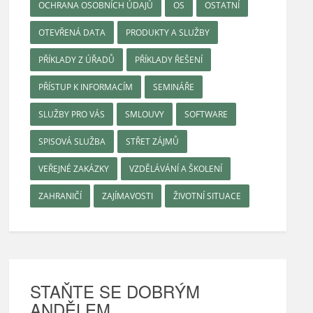
OCHRANA OSOBNÍCH ÚDAJŮ
OS
OSTATNÍ
OTEVŘENÁ DATA
PRODUKTY A SLUŽBY
PŘÍKLADY Z ÚŘADŮ
PŘÍKLADY ŘEŠENÍ
PŘÍSTUP K INFORMACÍM
SEMINÁŘE
SLUŽBY PRO VÁS
SMLOUVY
SOFTWARE
SPISOVÁ SLUŽBA
STŘET ZÁJMŮ
VEŘEJNÉ ZAKÁZKY
VZDĚLÁVÁNÍ A ŠKOLENÍ
ZAHRANIČÍ
ZAJÍMAVOSTI
ŽIVOTNÍ SITUACE
STAŇTE SE DOBRÝM
ANDĚLEM