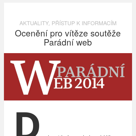
AKTUALITY
PŘÍSTUP K INFORMACÍM
,
Ocenění pro vítěze soutěže
Parádní web
D