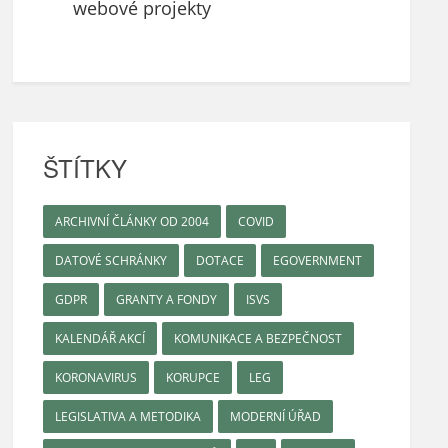
webové projekty
ŠTÍTKY
ARCHIVNÍ ČLÁNKY OD 2004
COVID
DATOVÉ SCHRÁNKY
DOTACE
EGOVERNMENT
GDPR
GRANTY A FONDY
ISVS
KALENDÁŘ AKCÍ
KOMUNIKACE A BEZPEČNOST
KORONAVIRUS
KORUPCE
LEG
LEGISLATIVA A METODIKA
MODERNÍ ÚŘAD