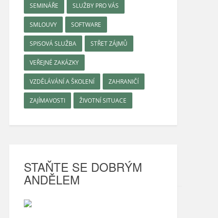
SEMINÁŘE
SLUŽBY PRO VÁS
SMLOUVY
SOFTWARE
SPISOVÁ SLUŽBA
STŘET ZÁJMŮ
VEŘEJNÉ ZAKÁZKY
VZDĚLÁVÁNÍ A ŠKOLENÍ
ZAHRANIČÍ
ZAJÍMAVOSTI
ŽIVOTNÍ SITUACE
STAŇTE SE DOBRÝM
ANDĚLEM