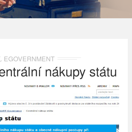
Y
EGOVERNMENT
,
entrální nákupy státu