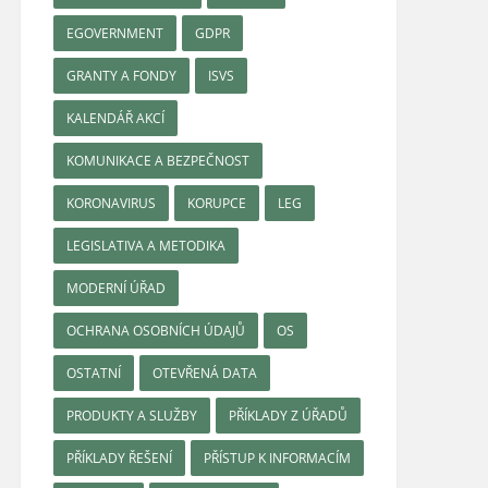
EGOVERNMENT
GDPR
GRANTY A FONDY
ISVS
KALENDÁŘ AKCÍ
KOMUNIKACE A BEZPEČNOST
KORONAVIRUS
KORUPCE
LEG
LEGISLATIVA A METODIKA
MODERNÍ ÚŘAD
OCHRANA OSOBNÍCH ÚDAJŮ
OS
OSTATNÍ
OTEVŘENÁ DATA
PRODUKTY A SLUŽBY
PŘÍKLADY Z ÚŘADŮ
PŘÍKLADY ŘEŠENÍ
PŘÍSTUP K INFORMACÍM