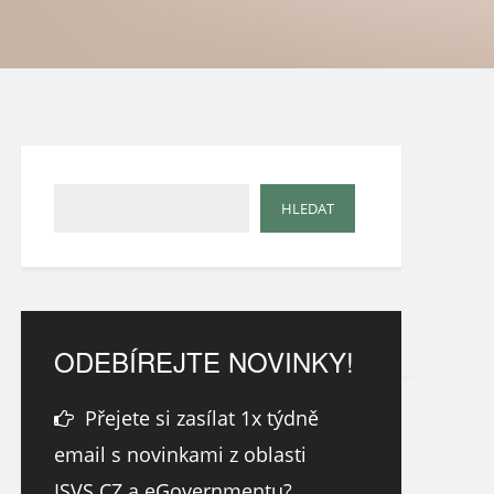
ODEBÍREJTE NOVINKY!
Přejete si zasílat 1x týdně
email s novinkami z oblasti
ISVS.CZ a eGovernmentu?