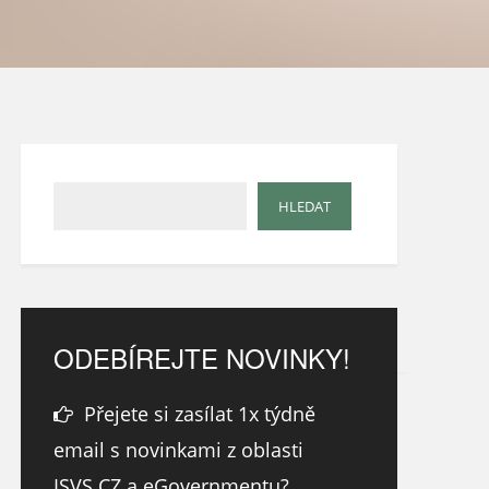
ODEBÍREJTE NOVINKY!
Přejete si zasílat 1x týdně
email s novinkami z oblasti
ISVS.CZ a eGovernmentu?