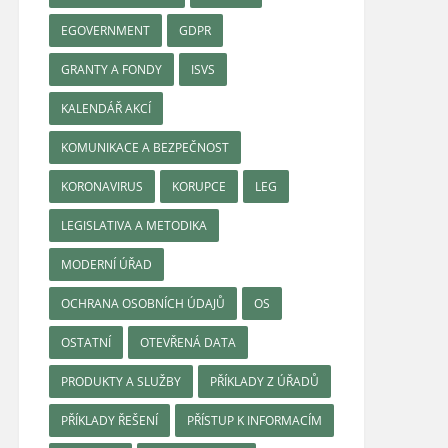
EGOVERNMENT
GDPR
GRANTY A FONDY
ISVS
KALENDÁŘ AKCÍ
KOMUNIKACE A BEZPEČNOST
KORONAVIRUS
KORUPCE
LEG
LEGISLATIVA A METODIKA
MODERNÍ ÚŘAD
OCHRANA OSOBNÍCH ÚDAJŮ
OS
OSTATNÍ
OTEVŘENÁ DATA
PRODUKTY A SLUŽBY
PŘÍKLADY Z ÚŘADŮ
PŘÍKLADY ŘEŠENÍ
PŘÍSTUP K INFORMACÍM