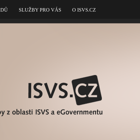
ADŮ
SLUŽBY PRO VÁS
O ISVS.CZ