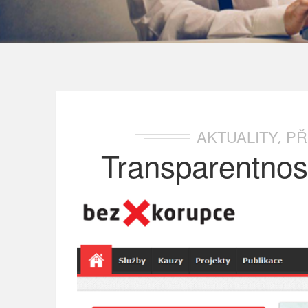
AKTUALITY
PŘ
,
Transparentnost