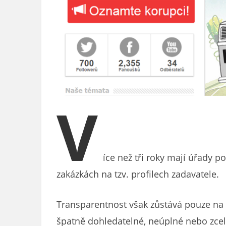
V
íce než tři roky mají úřady 
zakázkách na tzv. profilech zadavatele.
Transparentnost však zůstává pouze na p
špatně dohledatelné, neúplné nebo zcel