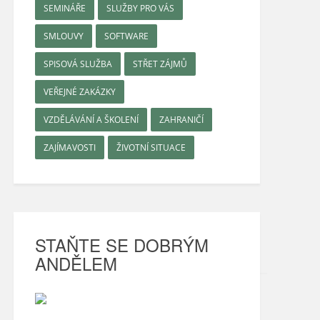
SEMINÁŘE
SLUŽBY PRO VÁS
SMLOUVY
SOFTWARE
SPISOVÁ SLUŽBA
STŘET ZÁJMŮ
VEŘEJNÉ ZAKÁZKY
VZDĚLÁVÁNÍ A ŠKOLENÍ
ZAHRANIČÍ
ZAJÍMAVOSTI
ŽIVOTNÍ SITUACE
STAŇTE SE DOBRÝM
ANDĚLEM