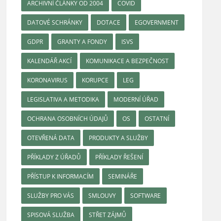
ARCHIVNÍ ČLÁNKY OD 2004
COVID
DATOVÉ SCHRÁNKY
DOTACE
EGOVERNMENT
GDPR
GRANTY A FONDY
ISVS
KALENDÁŘ AKCÍ
KOMUNIKACE A BEZPEČNOST
KORONAVIRUS
KORUPCE
LEG
LEGISLATIVA A METODIKA
MODERNÍ ÚŘAD
OCHRANA OSOBNÍCH ÚDAJŮ
OS
OSTATNÍ
OTEVŘENÁ DATA
PRODUKTY A SLUŽBY
PŘÍKLADY Z ÚŘADŮ
PŘÍKLADY ŘEŠENÍ
PŘÍSTUP K INFORMACÍM
SEMINÁŘE
SLUŽBY PRO VÁS
SMLOUVY
SOFTWARE
SPISOVÁ SLUŽBA
STŘET ZÁJMŮ