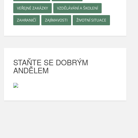
VEŘEJNÉ ZAKÁZKY
VZDĚLÁVÁNÍ A ŠKOLENÍ
ZAHRANIČÍ
ZAJÍMAVOSTI
ŽIVOTNÍ SITUACE
STAŇTE SE DOBRÝM
ANDĚLEM