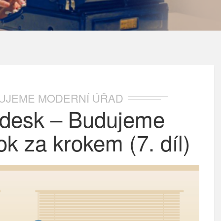
UJEME MODERNÍ ÚŘAD
pdesk – Budujeme
k za krokem (7. díl)