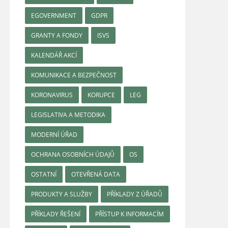
EGOVERNMENT
GDPR
GRANTY A FONDY
ISVS
KALENDÁŘ AKCÍ
KOMUNIKACE A BEZPEČNOST
KORONAVIRUS
KORUPCE
LEG
LEGISLATIVA A METODIKA
MODERNÍ ÚŘAD
OCHRANA OSOBNÍCH ÚDAJŮ
OS
OSTATNÍ
OTEVŘENÁ DATA
PRODUKTY A SLUŽBY
PŘÍKLADY Z ÚŘADŮ
PŘÍKLADY ŘEŠENÍ
PŘÍSTUP K INFORMACÍM