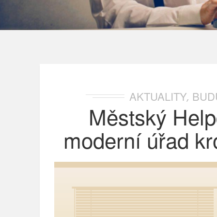
AKTUALITY
BUD
,
Městský Hel
moderní úřad kro