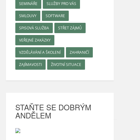
SEMINÁŘE
SLUŽBY PRO VÁS
SMLOUVY
SOFTWARE
SPISOVÁ SLUŽBA
STŘET ZÁJMŮ
VEŘEJNÉ ZAKÁZKY
VZDĚLÁVÁNÍ A ŠKOLENÍ
ZAHRANIČÍ
ZAJÍMAVOSTI
ŽIVOTNÍ SITUACE
STAŇTE SE DOBRÝM
ANDĚLEM