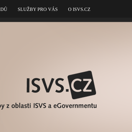
ADŮ
SLUŽBY PRO VÁS
O ISVS.CZ