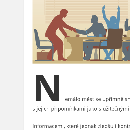
N
emálo měst se upřímně sn
s jejich připomínkami jako s užitečným
Informacemi, které jednak zlepšují kont