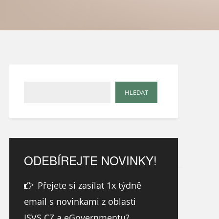
ODEBÍREJTE NOVINKY!
Přejete si zasílat 1x týdně
email s novinkami z oblasti
ISVS.CZ a eGovernmentu?