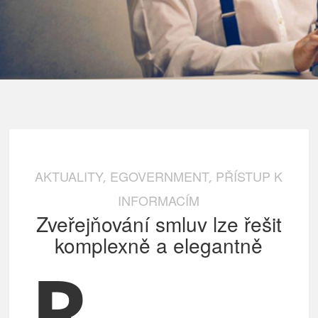
AKTUALITY
EGOVERNMENT
PŘÍSTUP K
,
,
INFORMACÍM
Zveřejňování smluv lze řešit
komplexně a elegantně
R