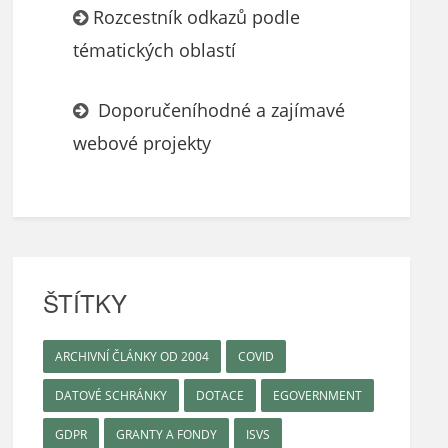
Rozcestník odkazů podle
tématických oblastí
Doporučeníhodné a zajímavé
webové projekty
ŠTÍTKY
ARCHIVNÍ ČLÁNKY OD 2004
COVID
DATOVÉ SCHRÁNKY
DOTACE
EGOVERNMENT
GDPR
GRANTY A FONDY
ISVS