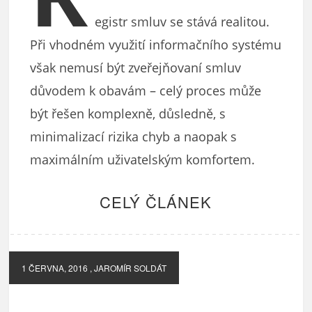
egistr smluv se stává realitou.
Při vhodném využití informačního systému
však nemusí být zveřejňovaní smluv
důvodem k obavám – celý proces může
být řešen komplexně, důsledně, s
minimalizací rizika chyb a naopak s
maximálním uživatelským komfortem.
CELÝ ČLÁNEK
1 ČERVNA, 2016
, JAROMÍR SOLDÁT