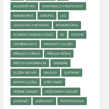
KALENDÁŘ AKCÍ
KOMUNIKACE A BEZPEČNOST
KORONAVIRUS
KORUPCE
LEG
LEGISLATIVA A METODIKA
MODERNÍ ÚŘAD
OCHRANA OSOBNÍCH ÚDAJŮ
OS
OSTATNÍ
OTEVŘENÁ DATA
PRODUKTY A SLUŽBY
PŘÍKLADY Z ÚŘADŮ
PŘÍKLADY ŘEŠENÍ
PŘÍSTUP K INFORMACÍM
SEMINÁŘE
SLUŽBY PRO VÁS
SMLOUVY
SOFTWARE
SPISOVÁ SLUŽBA
STŘET ZÁJMŮ
VEŘEJNÉ ZAKÁZKY
VZDĚLÁVÁNÍ A ŠKOLENÍ
ZAHRANIČÍ
ZAJÍMAVOSTI
ŽIVOTNÍ SITUACE