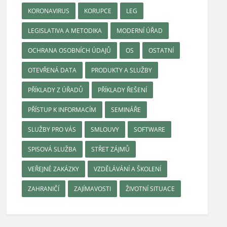
KORONAVIRUS
KORUPCE
LEG
LEGISLATIVA A METODIKA
MODERNÍ ÚŘAD
OCHRANA OSOBNÍCH ÚDAJŮ
OS
OSTATNÍ
OTEVŘENÁ DATA
PRODUKTY A SLUŽBY
PŘÍKLADY Z ÚŘADŮ
PŘÍKLADY ŘEŠENÍ
PŘÍSTUP K INFORMACÍM
SEMINÁŘE
SLUŽBY PRO VÁS
SMLOUVY
SOFTWARE
SPISOVÁ SLUŽBA
STŘET ZÁJMŮ
VEŘEJNÉ ZAKÁZKY
VZDĚLÁVÁNÍ A ŠKOLENÍ
ZAHRANIČÍ
ZAJÍMAVOSTI
ŽIVOTNÍ SITUACE