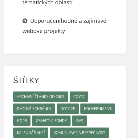
tématických oblastí
Doporučeníhodné a zajímavé
webové projekty
ŠTÍTKY
ARCHIVNÍ ČLÁNKY OD 2004
COVID
DATOVÉ SCHRÁNKY
DOTACE
EGOVERNMENT
GDPR
GRANTY A FONDY
ISVS
KALENDÁŘ AKCÍ
KOMUNIKACE A BEZPEČNOST