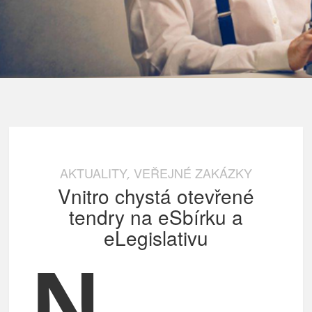
AKTUALITY
VEŘEJNÉ ZAKÁZKY
,
Vnitro chystá otevřené
tendry na eSbírku a
eLegislativu
N