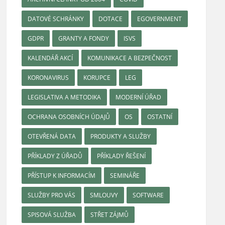
DATOVÉ SCHRÁNKY
DOTACE
EGOVERNMENT
GDPR
GRANTY A FONDY
ISVS
KALENDÁŘ AKCÍ
KOMUNIKACE A BEZPEČNOST
KORONAVIRUS
KORUPCE
LEG
LEGISLATIVA A METODIKA
MODERNÍ ÚŘAD
OCHRANA OSOBNÍCH ÚDAJŮ
OS
OSTATNÍ
OTEVŘENÁ DATA
PRODUKTY A SLUŽBY
PŘÍKLADY Z ÚŘADŮ
PŘÍKLADY ŘEŠENÍ
PŘÍSTUP K INFORMACÍM
SEMINÁŘE
SLUŽBY PRO VÁS
SMLOUVY
SOFTWARE
SPISOVÁ SLUŽBA
STŘET ZÁJMŮ