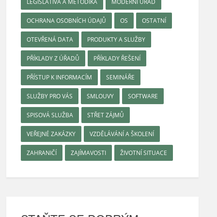
LEGISLATIVA A METODIKA
MODERNÍ ÚŘAD
OCHRANA OSOBNÍCH ÚDAJŮ
OS
OSTATNÍ
OTEVŘENÁ DATA
PRODUKTY A SLUŽBY
PŘÍKLADY Z ÚŘADŮ
PŘÍKLADY ŘEŠENÍ
PŘÍSTUP K INFORMACÍM
SEMINÁŘE
SLUŽBY PRO VÁS
SMLOUVY
SOFTWARE
SPISOVÁ SLUŽBA
STŘET ZÁJMŮ
VEŘEJNÉ ZAKÁZKY
VZDĚLÁVÁNÍ A ŠKOLENÍ
ZAHRANIČÍ
ZAJÍMAVOSTI
ŽIVOTNÍ SITUACE