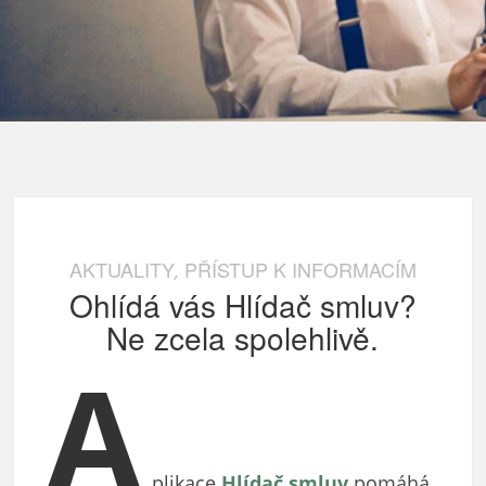
AKTUALITY
PŘÍSTUP K INFORMACÍM
,
Ohlídá vás Hlídač smluv?
Ne zcela spolehlivě.
A
plikace
Hlídač smluv
pomáhá