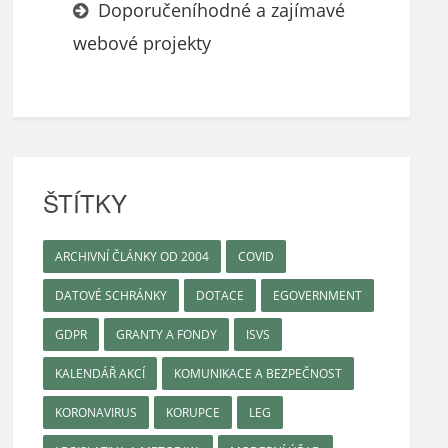
Doporučeníhodné a zajímavé
webové projekty
ŠTÍTKY
ARCHIVNÍ ČLÁNKY OD 2004
COVID
DATOVÉ SCHRÁNKY
DOTACE
EGOVERNMENT
GDPR
GRANTY A FONDY
ISVS
KALENDÁŘ AKCÍ
KOMUNIKACE A BEZPEČNOST
KORONAVIRUS
KORUPCE
LEG