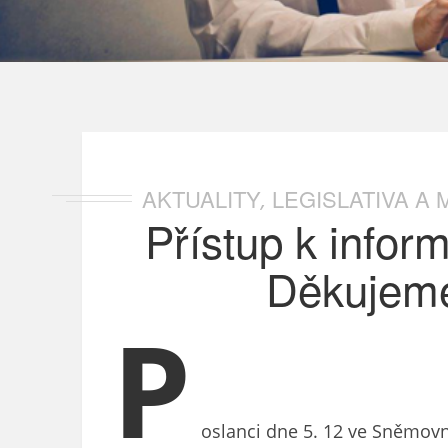
AKTUALITY
LEGISLATIVA A
,
Přístup k infor
Děkujeme
P
oslanci dne 5. 12 ve Sněmovn