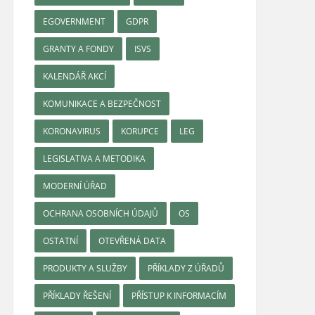
EGOVERNMENT
GDPR
GRANTY A FONDY
ISVS
KALENDÁŘ AKCÍ
KOMUNIKACE A BEZPEČNOST
KORONAVIRUS
KORUPCE
LEG
LEGISLATIVA A METODIKA
MODERNÍ ÚŘAD
OCHRANA OSOBNÍCH ÚDAJŮ
OS
OSTATNÍ
OTEVŘENÁ DATA
PRODUKTY A SLUŽBY
PŘÍKLADY Z ÚŘADŮ
PŘÍKLADY ŘEŠENÍ
PŘÍSTUP K INFORMACÍM