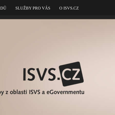
ADŮ
SLUŽBY PRO VÁS
O ISVS.CZ