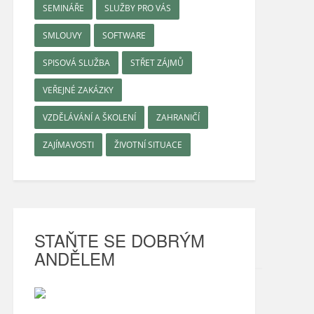
SEMINÁŘE
SLUŽBY PRO VÁS
SMLOUVY
SOFTWARE
SPISOVÁ SLUŽBA
STŘET ZÁJMŮ
VEŘEJNÉ ZAKÁZKY
VZDĚLÁVÁNÍ A ŠKOLENÍ
ZAHRANIČÍ
ZAJÍMAVOSTI
ŽIVOTNÍ SITUACE
STAŇTE SE DOBRÝM
ANDĚLEM