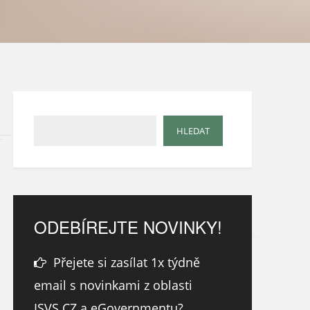
ODEBÍREJTE NOVINKY!
Přejete si zasílat 1x týdně
email s novinkami z oblasti
ISVS.CZ a eGovernmentu?