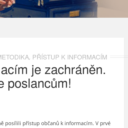
 METODIKA
PŘÍSTUP K INFORMACÍM
,
macím je zachráněn.
 poslancům!
ě posílili přístup občanů k informacím. V prvé