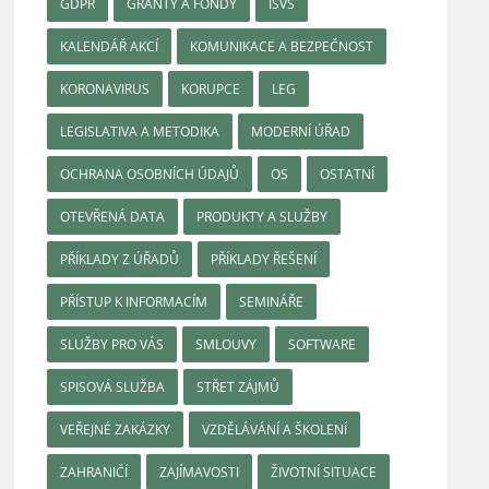
GDPR
GRANTY A FONDY
ISVS
KALENDÁŘ AKCÍ
KOMUNIKACE A BEZPEČNOST
KORONAVIRUS
KORUPCE
LEG
LEGISLATIVA A METODIKA
MODERNÍ ÚŘAD
OCHRANA OSOBNÍCH ÚDAJŮ
OS
OSTATNÍ
OTEVŘENÁ DATA
PRODUKTY A SLUŽBY
PŘÍKLADY Z ÚŘADŮ
PŘÍKLADY ŘEŠENÍ
PŘÍSTUP K INFORMACÍM
SEMINÁŘE
SLUŽBY PRO VÁS
SMLOUVY
SOFTWARE
SPISOVÁ SLUŽBA
STŘET ZÁJMŮ
VEŘEJNÉ ZAKÁZKY
VZDĚLÁVÁNÍ A ŠKOLENÍ
ZAHRANIČÍ
ZAJÍMAVOSTI
ŽIVOTNÍ SITUACE