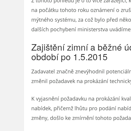
Z tohoto pohledu je o to více zarážející
na počátku tohoto roku oznámení o zruš
mýtného systému, za což bylo před něko
dalších pochybení ministerstva uvádíme 
Zajištění zimní a běžné úd
období po 1.5.2015
Zadavatel značně znevýhodnil potenciáln
změnil požadavek na prokázání technický
K vyjasnění požadavku na prokázání kval
nabídek, přičemž lhůtu pro podání nabíd
změny, došlo ke zmírnění tohoto požada