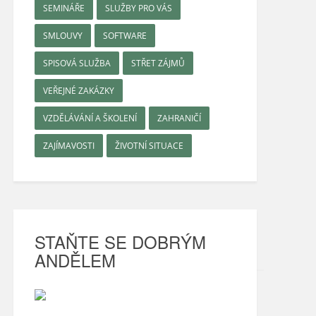
SEMINÁŘE
SLUŽBY PRO VÁS
SMLOUVY
SOFTWARE
SPISOVÁ SLUŽBA
STŘET ZÁJMŮ
VEŘEJNÉ ZAKÁZKY
VZDĚLÁVÁNÍ A ŠKOLENÍ
ZAHRANIČÍ
ZAJÍMAVOSTI
ŽIVOTNÍ SITUACE
STAŇTE SE DOBRÝM
ANDĚLEM