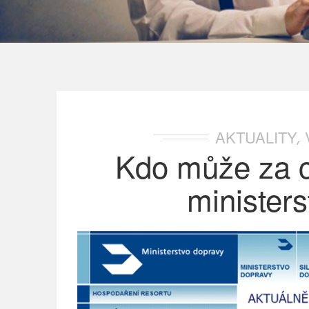
AKTUALITY
,
Kdo může za 
minister