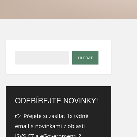
ODEBÍREJTE NOVINKY!
Přejete si zasílat 1x týdně
email s novinkami z oblasti
ISVS.CZ a eGovernmentu?