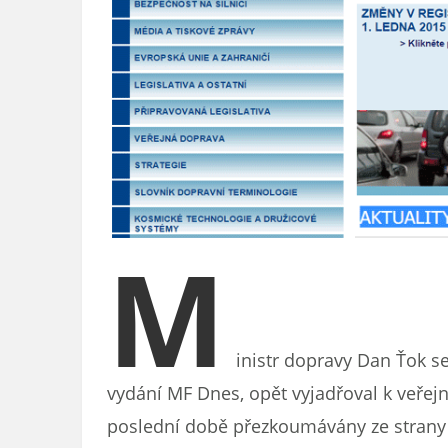
M
inistr dopravy Dan Ťok s
vydání MF Dnes, opět vyjadřoval k veřej
poslední době přezkoumávány ze stran