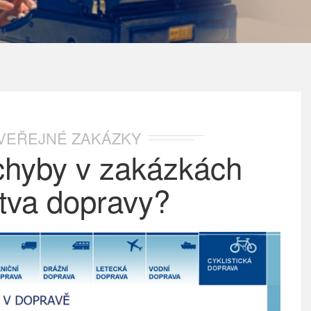
VEŘEJNÉ ZAKÁZKY
chyby v zakázkách
stva dopravy?