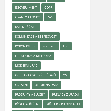
EGOVERNMENT
GDPR
GRANTY A FONDY
ISVS
KALENDÁŘ AKCÍ
KOMUNIKACE A BEZPEČNOST
KORONAVIRUS
KORUPCE
LEG
LEGISLATIVA A METODIKA
MODERNÍ ÚŘAD
OCHRANA OSOBNÍCH ÚDAJŮ
OS
OSTATNÍ
OTEVŘENÁ DATA
PRODUKTY A SLUŽBY
PŘÍKLADY Z ÚŘADŮ
PŘÍKLADY ŘEŠENÍ
PŘÍSTUP K INFORMACÍM