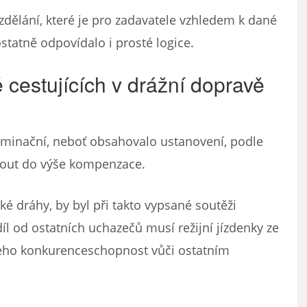
zdělání, které je pro zadavatele vzhledem k dané
ostatně odpovídalo i prosté logice.
 cestujících v drážní dopravě
iminační, neboť obsahovalo ustanovení, podle
nout do výše kompenzace.
é dráhy, by byl při takto vypsané soutěži
l od ostatních uchazečů musí režijní jízdenky ze
jeho konkurenceschopnost vůči ostatním