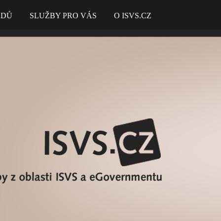
ADŮ
SLUŽBY PRO VÁS
O ISVS.CZ