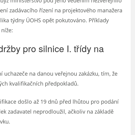
, když ministerstvo pod jeho vedením nezveřejnilo
ení zadávacího řízení na projektového manažera
lika týdny ÚOHS opět pokutováno. Příklady
níže:
ržby pro silnice I. třídy na
í uchazeče na danou veřejnou zakázku, tím, že
ch kvalifikačních předpokladů.
ifikace došlo až 19 dnů před lhůtou pro podání
ek zadavatel neprodloužil, ačkoliv na základě
vku.