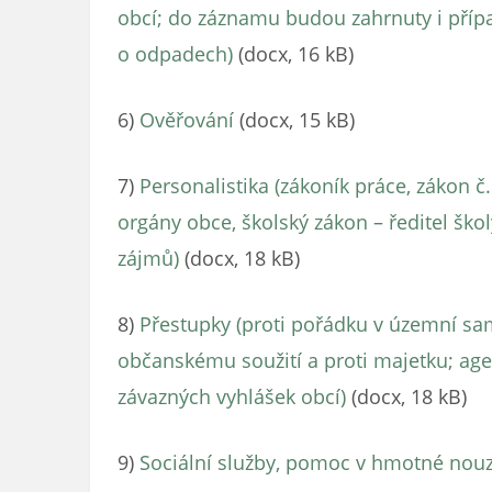
obcí; do záznamu budou zahrnuty i pří
o odpadech)
(docx, 16 kB)
6)
Ověřování
(docx, 15 kB)
7)
Personalistika (zákoník práce, zákon č
orgány obce, školský zákon – ředitel škol
zájmů)
(docx, 18 kB)
8)
Přestupky (proti pořádku v územní sa
občanskému soužití a proti majetku; 
závazných vyhlášek obcí)
(docx, 18 kB)
9)
Sociální služby, pomoc v hmotné nouzi