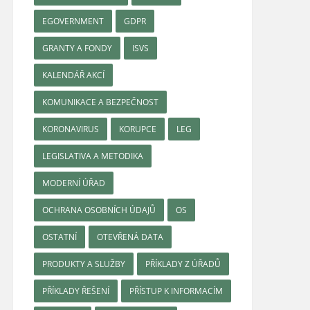
EGOVERNMENT
GDPR
GRANTY A FONDY
ISVS
KALENDÁŘ AKCÍ
KOMUNIKACE A BEZPEČNOST
KORONAVIRUS
KORUPCE
LEG
LEGISLATIVA A METODIKA
MODERNÍ ÚŘAD
OCHRANA OSOBNÍCH ÚDAJŮ
OS
OSTATNÍ
OTEVŘENÁ DATA
PRODUKTY A SLUŽBY
PŘÍKLADY Z ÚŘADŮ
PŘÍKLADY ŘEŠENÍ
PŘÍSTUP K INFORMACÍM