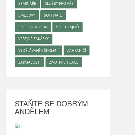
SEMINÁŘE
SLUŽBY PRO VÁS
SMLOUVY
SOFTWARE
SPISOVÁ SLUŽBA
STŘET ZÁJMŮ
VEŘEJNÉ ZAKÁZKY
VZDĚLÁVÁNÍ A ŠKOLENÍ
ZAHRANIČÍ
ZAJÍMAVOSTI
ŽIVOTNÍ SITUACE
STAŇTE SE DOBRÝM
ANDĚLEM