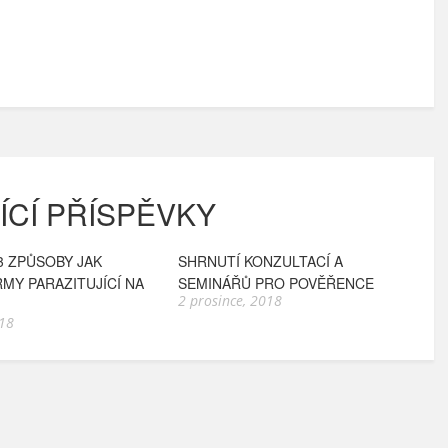
ÍCÍ PŘÍSPĚVKY
3 ZPŮSOBY JAK
SHRNUTÍ KONZULTACÍ A
MY PARAZITUJÍCÍ NA
SEMINÁŘŮ PRO POVĚŘENCE
2 prosince, 2018
018