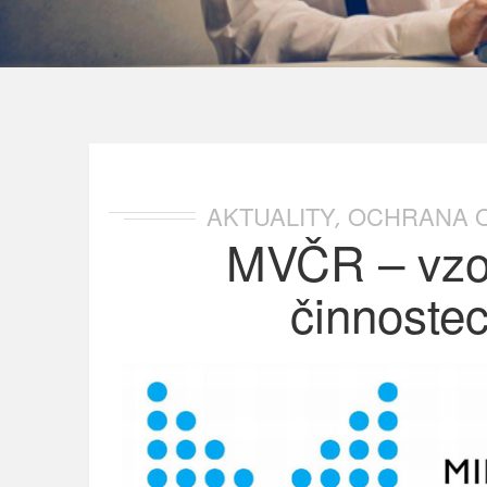
AKTUALITY
OCHRANA O
,
MVČR – vzo
činnoste