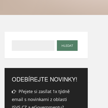
ODEBÍREJTE NOVINKY!
Přejete si zasílat 1x týdně
email s novinkami z oblasti
ISVS.CZ a eGovernmentu?