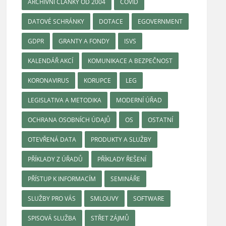
ARCHIVNÍ ČLÁNKY OD 2004
COVID
DATOVÉ SCHRÁNKY
DOTACE
EGOVERNMENT
GDPR
GRANTY A FONDY
ISVS
KALENDÁŘ AKCÍ
KOMUNIKACE A BEZPEČNOST
KORONAVIRUS
KORUPCE
LEG
LEGISLATIVA A METODIKA
MODERNÍ ÚŘAD
OCHRANA OSOBNÍCH ÚDAJŮ
OS
OSTATNÍ
OTEVŘENÁ DATA
PRODUKTY A SLUŽBY
PŘÍKLADY Z ÚŘADŮ
PŘÍKLADY ŘEŠENÍ
PŘÍSTUP K INFORMACÍM
SEMINÁŘE
SLUŽBY PRO VÁS
SMLOUVY
SOFTWARE
SPISOVÁ SLUŽBA
STŘET ZÁJMŮ