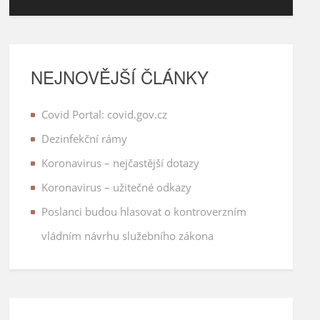
NEJNOVĚJŠÍ ČLÁNKY
Covid Portal: covid.gov.cz
Dezinfekční rámy
Koronavirus – nejčastější dotazy
Koronavirus – užitečné odkazy
Poslanci budou hlasovat o kontroverzním
vládním návrhu služebního zákona