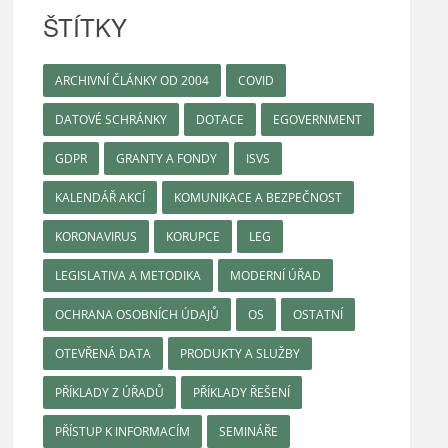
ŠTÍTKY
ARCHIVNÍ ČLÁNKY OD 2004
COVID
DATOVÉ SCHRÁNKY
DOTACE
EGOVERNMENT
GDPR
GRANTY A FONDY
ISVS
KALENDÁŘ AKCÍ
KOMUNIKACE A BEZPEČNOST
KORONAVIRUS
KORUPCE
LEG
LEGISLATIVA A METODIKA
MODERNÍ ÚŘAD
OCHRANA OSOBNÍCH ÚDAJŮ
OS
OSTATNÍ
OTEVŘENÁ DATA
PRODUKTY A SLUŽBY
PŘÍKLADY Z ÚŘADŮ
PŘÍKLADY ŘEŠENÍ
PŘÍSTUP K INFORMACÍM
SEMINÁŘE