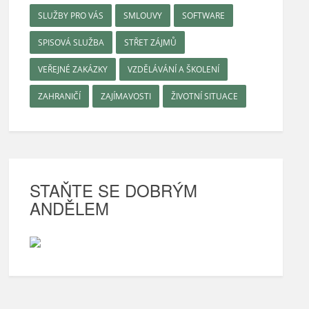
SLUŽBY PRO VÁS
SMLOUVY
SOFTWARE
SPISOVÁ SLUŽBA
STŘET ZÁJMŮ
VEŘEJNÉ ZAKÁZKY
VZDĚLÁVÁNÍ A ŠKOLENÍ
ZAHRANIČÍ
ZAJÍMAVOSTI
ŽIVOTNÍ SITUACE
STAŇTE SE DOBRÝM
ANDĚLEM