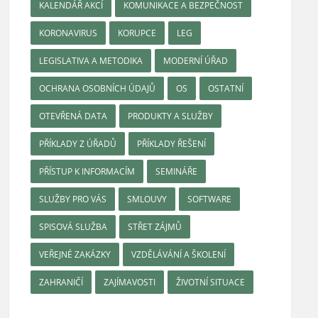
KALENDÁŘ AKCÍ
KOMUNIKACE A BEZPEČNOST
KORONAVIRUS
KORUPCE
LEG
LEGISLATIVA A METODIKA
MODERNÍ ÚŘAD
OCHRANA OSOBNÍCH ÚDAJŮ
OS
OSTATNÍ
OTEVŘENÁ DATA
PRODUKTY A SLUŽBY
PŘÍKLADY Z ÚŘADŮ
PŘÍKLADY ŘEŠENÍ
PŘÍSTUP K INFORMACÍM
SEMINÁŘE
SLUŽBY PRO VÁS
SMLOUVY
SOFTWARE
SPISOVÁ SLUŽBA
STŘET ZÁJMŮ
VEŘEJNÉ ZAKÁZKY
VZDĚLÁVÁNÍ A ŠKOLENÍ
ZAHRANIČÍ
ZAJÍMAVOSTI
ŽIVOTNÍ SITUACE