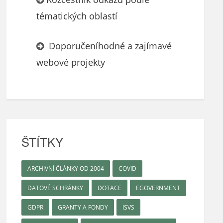
tématických oblastí
Doporučeníhodné a zajímavé
webové projekty
ŠTÍTKY
ARCHIVNÍ ČLÁNKY OD 2004
COVID
DATOVÉ SCHRÁNKY
DOTACE
EGOVERNMENT
GDPR
GRANTY A FONDY
ISVS