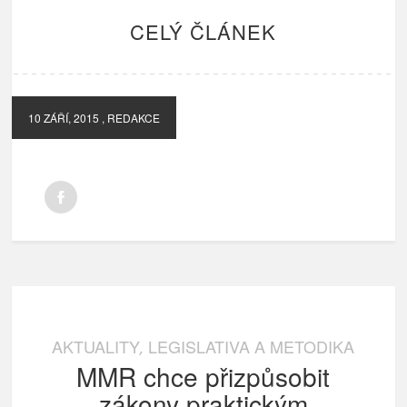
CELÝ ČLÁNEK
10 ZÁŘÍ, 2015
, REDAKCE
AKTUALITY
LEGISLATIVA A METODIKA
,
MMR chce přizpůsobit
zákony praktickým