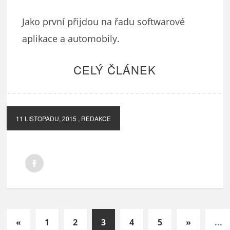
Jako první přijdou na řadu softwarové
aplikace a automobily.
CELÝ ČLÁNEK
11 LISTOPADU, 2015
, REDAKCE
«
1
2
3
4
5
»
...