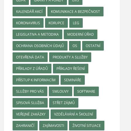
GDPR
GRANTY A FONDY
ISVS
KALENDÁŘ AKCÍ
KOMUNIKACE A BEZPEČNOST
KORONAVIRUS
KORUPCE
LEG
LEGISLATIVA A METODIKA
MODERNÍ ÚŘAD
OCHRANA OSOBNÍCH ÚDAJŮ
OS
OSTATNÍ
OTEVŘENÁ DATA
PRODUKTY A SLUŽBY
PŘÍKLADY Z ÚŘADŮ
PŘÍKLADY ŘEŠENÍ
PŘÍSTUP K INFORMACÍM
SEMINÁŘE
SLUŽBY PRO VÁS
SMLOUVY
SOFTWARE
SPISOVÁ SLUŽBA
STŘET ZÁJMŮ
VEŘEJNÉ ZAKÁZKY
VZDĚLÁVÁNÍ A ŠKOLENÍ
ZAHRANIČÍ
ZAJÍMAVOSTI
ŽIVOTNÍ SITUACE