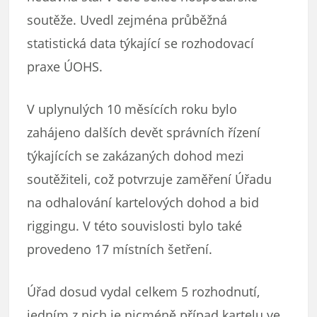
soutěže. Uvedl zejména průběžná
statistická data týkající se rozhodovací
praxe ÚOHS.
V uplynulých 10 měsících roku bylo
zahájeno dalších devět správních řízení
týkajících se zakázaných dohod mezi
soutěžiteli, což potvrzuje zaměření Úřadu
na odhalování kartelových dohod a bid
riggingu. V této souvislosti bylo také
provedeno 17 místních šetření.
Úřad dosud vydal celkem 5 rozhodnutí,
jedním z nich je nicméně případ kartelu ve