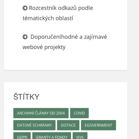
Rozcestník odkazů podle
tématických oblastí
Doporučeníhodné a zajímavé
webové projekty
ŠTÍTKY
ARCHIVNÍ ČLÁNKY OD 2004
COVID
DATOVÉ SCHRÁNKY
DOTACE
EGOVERNMENT
GDPR
GRANTY A FONDY
ISVS