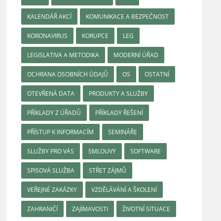
KALENDÁŘ AKCÍ
KOMUNIKACE A BEZPEČNOST
KORONAVIRUS
KORUPCE
LEG
LEGISLATIVA A METODIKA
MODERNÍ ÚŘAD
OCHRANA OSOBNÍCH ÚDAJŮ
OS
OSTATNÍ
OTEVŘENÁ DATA
PRODUKTY A SLUŽBY
PŘÍKLADY Z ÚŘADŮ
PŘÍKLADY ŘEŠENÍ
PŘÍSTUP K INFORMACÍM
SEMINÁŘE
SLUŽBY PRO VÁS
SMLOUVY
SOFTWARE
SPISOVÁ SLUŽBA
STŘET ZÁJMŮ
VEŘEJNÉ ZAKÁZKY
VZDĚLÁVÁNÍ A ŠKOLENÍ
ZAHRANIČÍ
ZAJÍMAVOSTI
ŽIVOTNÍ SITUACE