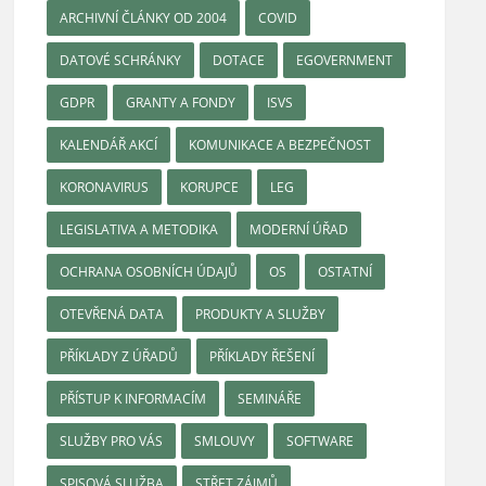
ARCHIVNÍ ČLÁNKY OD 2004
COVID
DATOVÉ SCHRÁNKY
DOTACE
EGOVERNMENT
GDPR
GRANTY A FONDY
ISVS
KALENDÁŘ AKCÍ
KOMUNIKACE A BEZPEČNOST
KORONAVIRUS
KORUPCE
LEG
LEGISLATIVA A METODIKA
MODERNÍ ÚŘAD
OCHRANA OSOBNÍCH ÚDAJŮ
OS
OSTATNÍ
OTEVŘENÁ DATA
PRODUKTY A SLUŽBY
PŘÍKLADY Z ÚŘADŮ
PŘÍKLADY ŘEŠENÍ
PŘÍSTUP K INFORMACÍM
SEMINÁŘE
SLUŽBY PRO VÁS
SMLOUVY
SOFTWARE
SPISOVÁ SLUŽBA
STŘET ZÁJMŮ