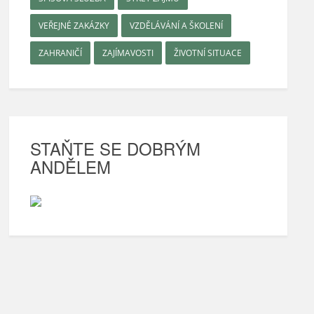
VEŘEJNÉ ZAKÁZKY
VZDĚLÁVÁNÍ A ŠKOLENÍ
ZAHRANIČÍ
ZAJÍMAVOSTI
ŽIVOTNÍ SITUACE
STAŇTE SE DOBRÝM
ANDĚLEM